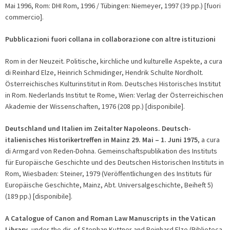
Mai 1996, Rom: DHI Rom, 1996 / Tübingen: Niemeyer, 1997 (39 pp.) [fuori
commercio].
Pubblicazioni fuori collana in collaborazione con altre istituzioni
Rom in der Neuzeit. Politische, kirchliche und kulturelle Aspekte, a cura
di Reinhard Elze, Heinrich Schmidinger, Hendrik Schulte Nordholt.
Österreichisches Kulturinstitut in Rom. Deutsches Historisches Institut
in Rom. Nederlands Institut te Rome, Wien: Verlag der Österreichischen
Akademie der Wissenschaften, 1976 (208 pp.) [disponibile].
Deutschland und Italien im Zeitalter Napoleons. Deutsch-
italienisches Historikertreffen in Mainz 29. Mai – 1. Juni 1975
, a cura
di Armgard von Reden-Dohna. Gemeinschaftspublikation des Instituts
für Europäische Geschichte und des Deutschen Historischen Instituts in
Rom, Wiesbaden: Steiner, 1979 (Veröffentlichungen des Instituts für
Europäische Geschichte, Mainz, Abt. Universalgeschichte, Beiheft 5)
(189 pp.) [disponibile].
A Catalogue of Canon and Roman Law Manuscripts in the Vatican
Library
, under the dir. of Stephan Kuttner and Reinhard Elze (Biblioteca