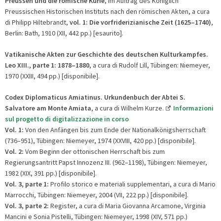
Preussen und die römische Kurie
, im Auftrag des Königlich
Preussischen Historischen Instituts nach den römischen Akten, a cura
di Philipp Hiltebrandt,
v
ol. 1
: Die vorfriderizianische Zeit (1625–1740)
,
Berlin: Bath, 1910 (XII, 442 pp.) [esaurito].
Vatikanische Akten zur Geschichte des deutschen Kulturkampfes.
Leo XIII.
,
p
arte 1:
1878–1880
, a cura di Rudolf Lill, Tübingen: Niemeyer,
1970 (XXIII, 494 pp.) [disponibile].
Codex Diplomaticus Amiatinus.
Urkundenbuch der Abtei S.
Salvatore am Monte Amiata
, a cura di Wilhelm Kurze.
Informazioni
sul progetto di digitalizzazione in corso
Vol. 1:
Von den Anfängen bis zum Ende der Nationalkönigsherrschaft
(736–951), Tübingen: Niemeyer, 1974 (XXVIII, 420 pp.) [disponibile].
Vol. 2:
Vom Beginn der ottonischen Herrschaft bis zum
Regierungsantritt Papst Innozenz III. (962–1198), Tübingen: Niemeyer,
1982 (XIX, 391 pp.) [disponibile].
Vol. 3, parte 1:
Profilo storico e materiali supplementari, a cura di Mario
Marrocchi, Tübingen: Niemeyer, 2004 (VII, 222 pp.) [disponibile].
Vol. 3, parte 2:
Register, a cura di Maria Giovanna Arcamone, Virginia
Mancini e Sonia Pistelli, Tübingen: Niemeyer, 1998 (XIV, 571 pp.)