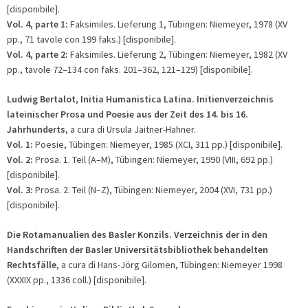
[disponibile].
Vol. 4, parte 1:
Faksimiles. Lieferung 1, Tübingen: Niemeyer, 1978 (XV
pp., 71 tavole con 199 faks.) [disponibile].
Vol. 4, parte 2:
Faksimiles. Lieferung 2, Tübingen: Niemeyer, 1982 (XV
pp., tavole 72–134 con faks. 201–362, 121–129) [disponibile].
Ludwig
Bertalot, Initia Humanistica Latina. Initienverzeichnis
lateinischer Prosa und Poesie aus der Zeit des 14. bis 16.
Jahrhunderts
, a cura di Ursula Jaitner-Hahner.
Vol. 1:
Poesie, Tübingen: Niemeyer, 1985 (XCI, 311 pp.) [disponibile].
Vol. 2:
Prosa. 1. Teil (A–M), Tübingen: Niemeyer, 1990 (VIII, 692 pp.)
[disponibile].
Vol. 3:
Prosa. 2. Teil (N–Z), Tübingen: Niemeyer, 2004 (XVI, 731 pp.)
[disponibile].
Die Rotamanualien des Basler Konzils.
Verzeichnis der in den
Handschriften der Basler Universitätsbibliothek behandelten
Rechtsfälle
, a cura di Hans-Jörg Gilomen, Tübingen: Niemeyer 1998
(XXXIX pp., 1336 coll.) [disponibile].