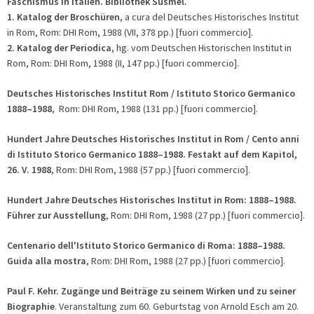
Faschismus in Italien.
Bibliothek Susmel.
1. Katalog
der Broschüren
, a cura del Deutsches Historisches Institut
in Rom, Rom: DHI Rom, 1988 (VII, 378 pp.) [fuori commercio].
2. Katalog der Periodica
, hg. vom Deutschen Historischen Institut in
Rom, Rom: DHI Rom, 1988 (II, 147 pp.) [fuori commercio].
Deutsches Historisches Institut Rom / Istituto Storico Germanico
1888
–1988
, Rom: DHI Rom, 1988 (131 pp.) [fuori commercio].
Hundert Jahre Deutsches Historisches Institut in Rom / Cento anni
di Istituto Storico Germanico 1888
–1988. Festakt auf dem Kapitol,
26. V. 1988
, Rom: DHI Rom, 1988 (57 pp.) [fuori commercio].
Hundert Jahre Deutsches Historisches Institut in Rom:
1888
–1988.
Führer zur Ausstellung
, Rom: DHI Rom, 1988 (27 pp.) [fuori commercio].
Centenario dell'Istituto Storico Germanico di Roma: 1888
–1988.
Guida alla mostra
, Rom: DHI Rom, 1988 (27 pp.) [fuori commercio].
Paul F. Kehr.
Zugänge und Beiträge zu seinem Wirken und zu seiner
Biographie
. Veranstaltung zum 60. Geburtstag von Arnold Esch am 20.