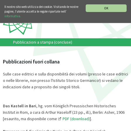
SEZIONE STORIA DELLA MUSICA
DEUTSCH
ENGLISH
Il nostro sito web utilizza dei cookie. Visitando le nostre
OK
pagine, l’utente accetta le regole riportate nell’
informativa.
Pubblicazioni a stampa (concluse)
Pubblicazioni fuori collana
Sulle case editrici e sulla disponibilità dei volumi (presso le case editrici
o nelle librerie, non presso l'Istituto Storico Germanico!) si vedano le
indicazioni date a proposito dei singoli titoli.
Das Kastell in Bari
, hg. vom Königlich Preussischen Historisches
Institut in Rom, a cura di Arthur Haseloff (23 pp., ill.), Berlin: Asher, 1906
[esaurito, ma disponibile come
PDF (download)
].