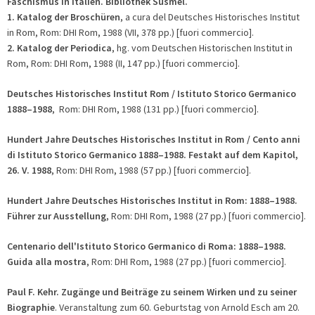
Faschismus in Italien.
Bibliothek Susmel.
1. Katalog
der Broschüren
, a cura del Deutsches Historisches Institut
in Rom, Rom: DHI Rom, 1988 (VII, 378 pp.) [fuori commercio].
2. Katalog der Periodica
, hg. vom Deutschen Historischen Institut in
Rom, Rom: DHI Rom, 1988 (II, 147 pp.) [fuori commercio].
Deutsches Historisches Institut Rom / Istituto Storico Germanico
1888
–1988
, Rom: DHI Rom, 1988 (131 pp.) [fuori commercio].
Hundert Jahre Deutsches Historisches Institut in Rom / Cento anni
di Istituto Storico Germanico 1888
–1988. Festakt auf dem Kapitol,
26. V. 1988
, Rom: DHI Rom, 1988 (57 pp.) [fuori commercio].
Hundert Jahre Deutsches Historisches Institut in Rom:
1888
–1988.
Führer zur Ausstellung
, Rom: DHI Rom, 1988 (27 pp.) [fuori commercio].
Centenario dell'Istituto Storico Germanico di Roma: 1888
–1988.
Guida alla mostra
, Rom: DHI Rom, 1988 (27 pp.) [fuori commercio].
Paul F. Kehr.
Zugänge und Beiträge zu seinem Wirken und zu seiner
Biographie
. Veranstaltung zum 60. Geburtstag von Arnold Esch am 20.