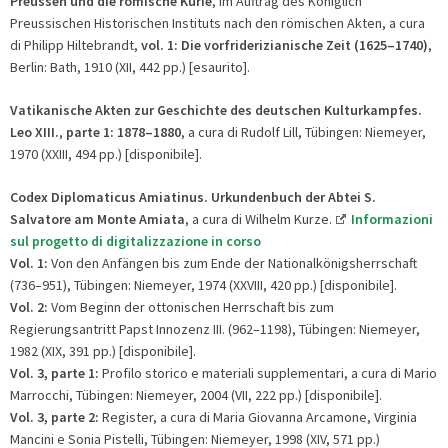
Preussen und die römische Kurie
, im Auftrag des Königlich
Preussischen Historischen Instituts nach den römischen Akten, a cura
di Philipp Hiltebrandt,
v
ol. 1
: Die vorfriderizianische Zeit (1625–1740)
,
Berlin: Bath, 1910 (XII, 442 pp.) [esaurito].
Vatikanische Akten zur Geschichte des deutschen Kulturkampfes.
Leo XIII.
,
p
arte 1:
1878–1880
, a cura di Rudolf Lill, Tübingen: Niemeyer,
1970 (XXIII, 494 pp.) [disponibile].
Codex Diplomaticus Amiatinus.
Urkundenbuch der Abtei S.
Salvatore am Monte Amiata
, a cura di Wilhelm Kurze.
Informazioni
sul progetto di digitalizzazione in corso
Vol. 1:
Von den Anfängen bis zum Ende der Nationalkönigsherrschaft
(736–951), Tübingen: Niemeyer, 1974 (XXVIII, 420 pp.) [disponibile].
Vol. 2:
Vom Beginn der ottonischen Herrschaft bis zum
Regierungsantritt Papst Innozenz III. (962–1198), Tübingen: Niemeyer,
1982 (XIX, 391 pp.) [disponibile].
Vol. 3, parte 1:
Profilo storico e materiali supplementari, a cura di Mario
Marrocchi, Tübingen: Niemeyer, 2004 (VII, 222 pp.) [disponibile].
Vol. 3, parte 2:
Register, a cura di Maria Giovanna Arcamone, Virginia
Mancini e Sonia Pistelli, Tübingen: Niemeyer, 1998 (XIV, 571 pp.)