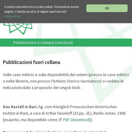
SEZIONE STORIA DELLA MUSICA
DEUTSCH
ENGLISH
Il nostro sito web utilizza dei cookie. Visitando le nostre
OK
pagine, l’utente accetta le regole riportate nell’
informativa.
Pubblicazioni a stampa (concluse)
Pubblicazioni fuori collana
Sulle case editrici e sulla disponibilità dei volumi (presso le case editrici
o nelle librerie, non presso l'Istituto Storico Germanico!) si vedano le
indicazioni date a proposito dei singoli titoli.
Das Kastell in Bari
, hg. vom Königlich Preussischen Historisches
Institut in Rom, a cura di Arthur Haseloff (23 pp., ill.), Berlin: Asher, 1906
[esaurito, ma disponibile come
PDF (download)
].