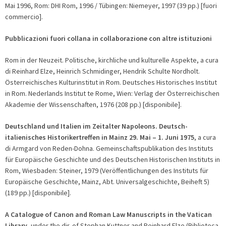
Mai 1996, Rom: DHI Rom, 1996 / Tübingen: Niemeyer, 1997 (39 pp.) [fuori
commercio].
Pubblicazioni fuori collana in collaborazione con altre istituzioni
Rom in der Neuzeit. Politische, kirchliche und kulturelle Aspekte, a cura
di Reinhard Elze, Heinrich Schmidinger, Hendrik Schulte Nordholt.
Österreichisches Kulturinstitut in Rom. Deutsches Historisches Institut
in Rom. Nederlands Institut te Rome, Wien: Verlag der Österreichischen
Akademie der Wissenschaften, 1976 (208 pp.) [disponibile].
Deutschland und Italien im Zeitalter Napoleons. Deutsch-
italienisches Historikertreffen in Mainz 29. Mai – 1. Juni 1975
, a cura
di Armgard von Reden-Dohna. Gemeinschaftspublikation des Instituts
für Europäische Geschichte und des Deutschen Historischen Instituts in
Rom, Wiesbaden: Steiner, 1979 (Veröffentlichungen des Instituts für
Europäische Geschichte, Mainz, Abt. Universalgeschichte, Beiheft 5)
(189 pp.) [disponibile].
A Catalogue of Canon and Roman Law Manuscripts in the Vatican
Library
, under the dir. of Stephan Kuttner and Reinhard Elze (Biblioteca