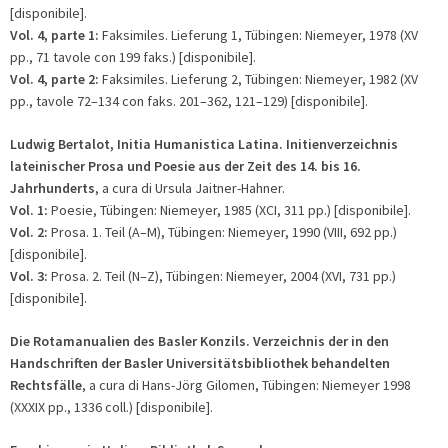
[disponibile].
Vol. 4, parte 1:
Faksimiles. Lieferung 1, Tübingen: Niemeyer, 1978 (XV
pp., 71 tavole con 199 faks.) [disponibile].
Vol. 4, parte 2:
Faksimiles. Lieferung 2, Tübingen: Niemeyer, 1982 (XV
pp., tavole 72–134 con faks. 201–362, 121–129) [disponibile].
Ludwig
Bertalot, Initia Humanistica Latina. Initienverzeichnis
lateinischer Prosa und Poesie aus der Zeit des 14. bis 16.
Jahrhunderts
, a cura di Ursula Jaitner-Hahner.
Vol. 1:
Poesie, Tübingen: Niemeyer, 1985 (XCI, 311 pp.) [disponibile].
Vol. 2:
Prosa. 1. Teil (A–M), Tübingen: Niemeyer, 1990 (VIII, 692 pp.)
[disponibile].
Vol. 3:
Prosa. 2. Teil (N–Z), Tübingen: Niemeyer, 2004 (XVI, 731 pp.)
[disponibile].
Die Rotamanualien des Basler Konzils.
Verzeichnis der in den
Handschriften der Basler Universitätsbibliothek behandelten
Rechtsfälle
, a cura di Hans-Jörg Gilomen, Tübingen: Niemeyer 1998
(XXXIX pp., 1336 coll.) [disponibile].