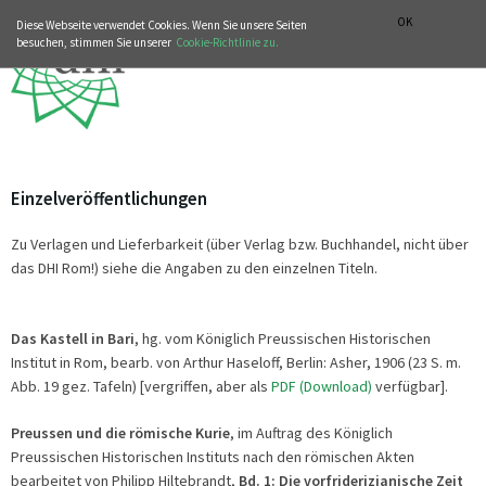
MUSIKGESCHICHTLICHE ABTEILUNG
ITALIANO
ENGLISH
OK
Diese Webseite verwendet Cookies. Wenn Sie unsere Seiten
besuchen, stimmen Sie unserer
Cookie-Richtlinie zu.
Einzelveröffentlichungen
Zu Verlagen und Lieferbarkeit (über Verlag bzw. Buchhandel, nicht über
das DHI Rom!) siehe die Angaben zu den einzelnen Titeln.
Das Kastell in Bari
, hg. vom Königlich Preussischen Historischen
Institut in Rom, bearb. von Arthur Haseloff, Berlin: Asher, 1906 (23 S. m.
Abb. 19 gez. Tafeln) [vergriffen, aber als
PDF (Download)
verfügbar].
Preussen und die römische Kurie
, im Auftrag des Königlich
Preussischen Historischen Instituts nach den römischen Akten
bearbeitet von Philipp Hiltebrandt,
Bd. 1
: Die vorfriderizianische Zeit