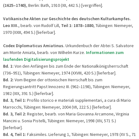
(1625–1740)
, Berlin: Bath, 1910 (XII, 442 S.) [vergriffen].
Vatikanische Akten zur Geschichte des deutschen Kulturkampfes.
Leo XIII.
, bearb. von Rudolf Lill,
Teil 1
:
1878–1880
, Tübingen: Niemeyer,
1970 (XXIII, 494 S.) [lieferbar].
Codex Diplomaticus Amiatinus.
Urkundenbuch der Abtei S. Salvatore
am Monte Amiata, bearb. von Wilhelm Kurze.
Informationen zum
laufenden Digitalisierungsprojekt
Bd. 1:
Von den Anfängen bis zum Ende der Nationalkönigsherrschaft
(736–951), Tübingen: Niemeyer, 1974 (XXVIII, 420 S.) [lieferbar].
Bd. 2:
Vom Beginn der ottonischen Herrschaft bis zum
Regierungsantritt Papst Innozenz III. (962–1198), Tübingen: Niemeyer,
1982 (XIX, 391 S.) [lieferbar].
Bd. 3, Teil 1:
Profilo storico e materiali supplementari, a cura di Mario
Marrocchi, Tübingen: Niemeyer, 2004 (VII, 222 S.) [lieferbar].
Bd. 3, Teil 2:
Register, bearb. von Maria Giovanna Arcamone, Virginia
Mancini u. Sonia Pistelli, Tübingen: Niemeyer, 1998 (XIV, 571 S.)
[lieferbar].
Bd. 4, Teil 1:
Faksimiles. Lieferung 1, Tübingen: Niemeyer, 1978 (XV S., 71