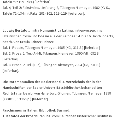
Tafeln mit 199 Faks.) [lieferbar].
Bd. 4, Teil 2:
Faksimiles. Lieferung 2, Tübingen: Niemeyer, 1982 (XV S.,
Tafeln 72–134 mit Faks. 201–362, 121–129) [lieferbar].
Ludwig
Bertalot, Initia Humanistica Latina.
Initienverzeichnis
lateinischer Prosa und Poesie aus der Zeit des 14. bis 16. Jahrhunderts,
bearb. von Ursula Jaitner-Hahner.
Bd. 1:
Poesie, Tübingen: Niemeyer, 1985 (XCI, 311 S.) [lieferbar].
Bd. 2:
Prosa. 1. Teil (A–M), Tübingen: Niemeyer, 1990 (VIII, 692 S.)
[lieferbar].
Bd. 3:
Prosa. 2. Teil (N–Z), Tübingen: Niemeyer, 2004 (XVI, 731 S.)
[lieferbar].
Die Rotamanualien des Basler Konzils.
Verzeichnis der in den
Handschriften der Basler Universitätsbibliothek behandelten
Rechtsfälle
, bearb. von Hans-Jörg Gilomen, Tübingen: Niemeyer 1998
(XXXIX S., 1336 Sp.) [lieferbar].
Faschismus in Italien.
Bibliothek Susmel.
1: Katalog
der Broschüren
, hg. vom Deutschen Historischen Institut in