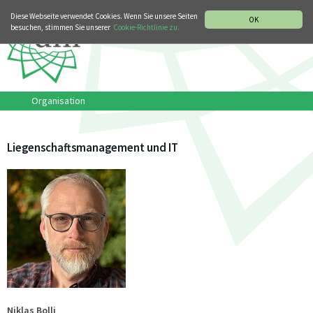
MUSIKGESCHICHTLICHE ABTEILUNG
ITALIANO
ENGLISH
Diese Webseite verwendet Cookies. Wenn Sie unsere Seiten
OK
besuchen, stimmen Sie unserer
Cookie-Richtlinie zu.
Organisation
Liegenschaftsmanagement und IT
Niklas Bolli