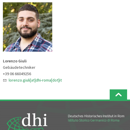
Lorenzo Giuli
Gebäudetechniker
+39 06 66049256
lorenzo.giuli[at]dhi-roma[dot]it