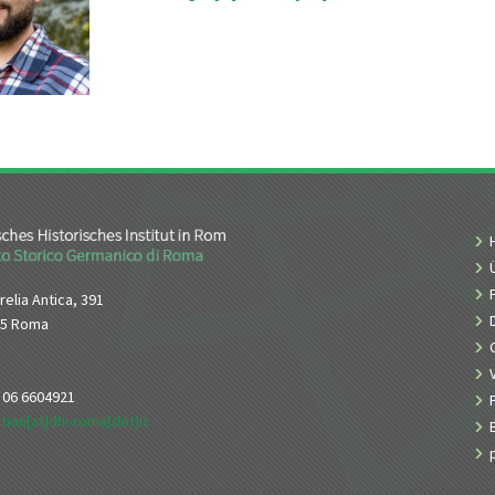
relia Antica, 391
65 Roma
9 06 6604921
tion[at]dhi-roma[dot]it