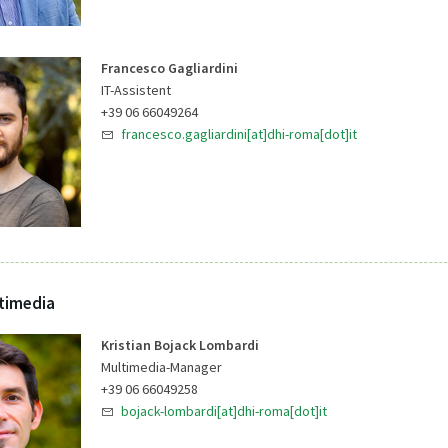
Francesco Gagliardini
IT-Assistent
+39 06 66049264
francesco.gagliardini[at]dhi-roma[dot]it
ltimedia
Kristian Bojack Lombardi
Multimedia-Manager
+39 06 66049258
bojack-lombardi[at]dhi-roma[dot]it