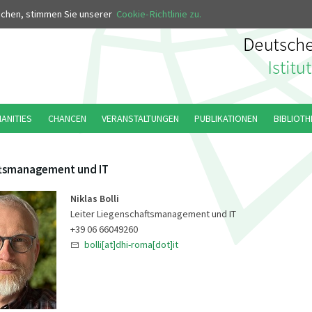
MUS
uchen, stimmen Sie unserer
Cookie-Richtlinie zu.
MANITIES
CHANCEN
VERANSTALTUNGEN
PUBLIKATIONEN
BIBLIOTH
ftsmanagement und IT
Niklas Bolli
Leiter Liegenschaftsmanagement und IT
+39 06 66049260
bolli[at]dhi-roma[dot]it