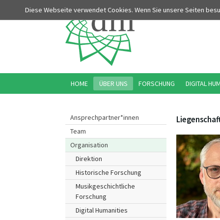
Diese Webseite verwendet Cookies. Wenn Sie unsere Seiten bes
HOME
ÜBER UNS
FORSCHUNG
DIGITAL HU
Ansprechpartner*innen
Liegenscha
Team
Organisation
Direktion
Historische Forschung
Musikgeschichtliche
Forschung
Digital Humanities