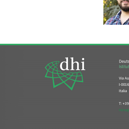
Via Au
I-001
Italia
T: +3
recep