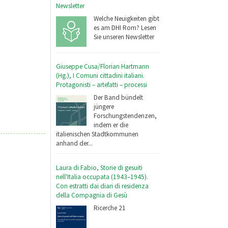
Newsletter
Welche Neuigkeiten gibt
es am DHI Rom? Lesen
Sie unseren Newsletter
Giuseppe Cusa/Florian Hartmann
(Hg.), I Comuni cittadini italiani.
Protagonisti – artefatti – processi
Der Band bündelt
jüngere
Forschungstendenzen,
indem er die
italienischen Stadtkommunen
anhand der...
Laura di Fabio, Storie di gesuiti
nell'Italia occupata (1943–1945).
Con estratti dai diari di residenza
della Compagnia di Gesù
Ricerche 21