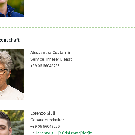
genschaft
Alessandra Costantini
Service, Innerer Dienst
+39 06 66049235
Lorenzo Giuli
Gebäudetechniker
+39 06 66049256
lorenzo.giuli[at]dhi-roma[dot]it