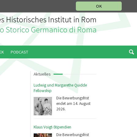
IKGESCHICHTLICHE ABTEILUNG
ITALIANO
ENGLISH
OK
EK
PODCAST
Aktuelles
Ludwig und Margarethe Quidde
Fellowship
Die Bewerbungsfrist
endet am 14. August
2026.
Klaus Voigt-Stipendien
Die Bewerbungsfrist