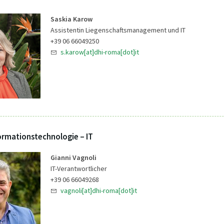
Saskia Karow
Assistentin Liegenschaftsmanagement und IT
+39 06 66049250
s.karow[at]dhi-roma[dot]it
ormationstechnologie – IT
Gianni Vagnoli
IT-Verantwortlicher
+39 06 66049268
vagnoli[at]dhi-roma[dot]it