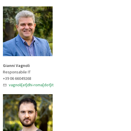
Gianni Vagnoli
Responsabile IT
+39 06 66049268
vagnoli[at]dhi-roma[dot]it