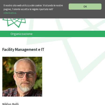
SEZIONE STORIA DELLA MUSICA
DEUTSCH
ENGLISH
Il nostro sito web utilizza dei cookie. Visitando le nostre
OK
pagine, l’utente accetta le regole riportate nell’
informativa.
Organizzazione
Facility Management e IT
Niklas Bolli