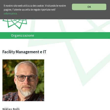
SEZIONE STORIA DELLA MUSICA
DEUTSCH
ENGLISH
Il nostro sito web utilizza dei cookie. Visitando le nostre
OK
pagine, l’utente accetta le regole riportate nell’
informativa.
Organizzazione
Facility Management e IT
Niklas Bolli