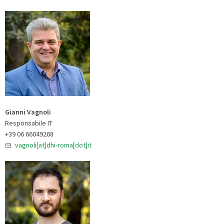
Gianni Vagnoli
Responsabile IT
+39 06 66049268
vagnoli[at]dhi-roma[dot]it