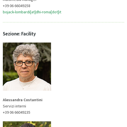
+39 06 66049258
bojack-lombardi[at]dhi-roma[dot]it
Sezione: Facility
Alessandra Costantini
Servizi interni
+39 06 66049235