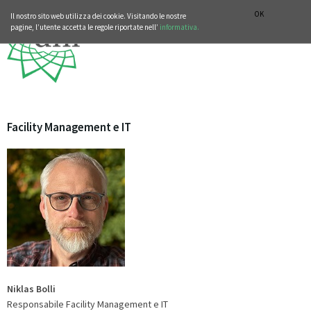
SEZIONE STORIA DELLA MUSICA
DEUTSCH
ENGLISH
OK
Il nostro sito web utilizza dei cookie. Visitando le nostre
pagine, l’utente accetta le regole riportate nell’
informativa.
Facility Management e IT
Niklas Bolli
Responsabile Facility Management e IT