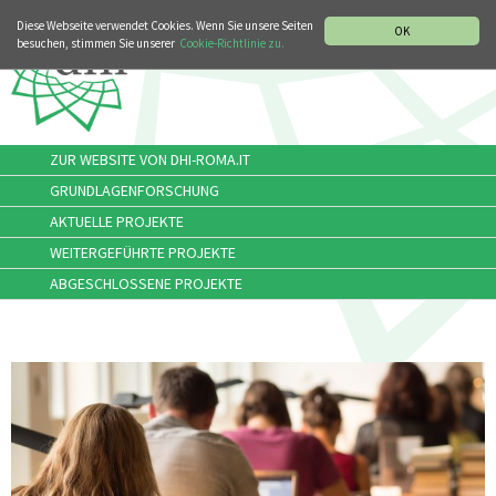
MUSIKGESCHICHTLICHE ABTEILUNG
ITALIANO
ENGLISH
Diese Webseite verwendet Cookies. Wenn Sie unsere Seiten
OK
besuchen, stimmen Sie unserer
Cookie-Richtlinie zu.
ZUR WEBSITE VON DHI-ROMA.IT
GRUNDLAGENFORSCHUNG
AKTUELLE PROJEKTE
WEITERGEFÜHRTE PROJEKTE
ABGESCHLOSSENE PROJEKTE