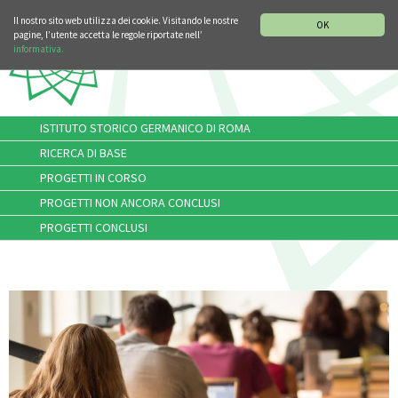
SEZIONE STORIA DELLA MUSICA
DEUTSCH
ENGLISH
Il nostro sito web utilizza dei cookie. Visitando le nostre
OK
pagine, l’utente accetta le regole riportate nell’
informativa.
ISTITUTO STORICO GERMANICO DI ROMA
RICERCA DI BASE
PROGETTI IN CORSO
PROGETTI NON ANCORA CONCLUSI
PROGETTI CONCLUSI