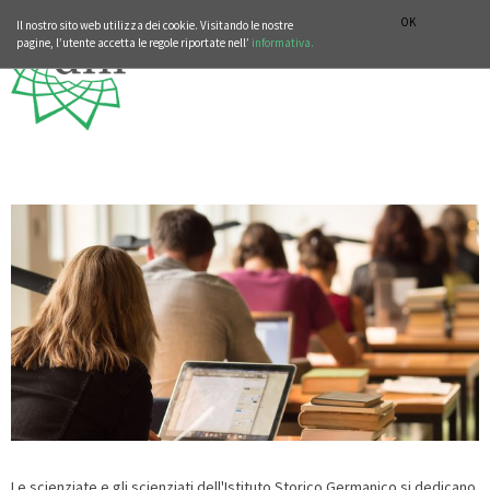
SEZIONE STORIA DELLA MUSICA
DEUTSCH
ENGLISH
OK
Il nostro sito web utilizza dei cookie. Visitando le nostre
pagine, l’utente accetta le regole riportate nell’
informativa.
Le scienziate e gli scienziati dell'Istituto Storico Germanico si dedicano