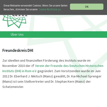
MUSIKGESCHICHTLICHE ABTEILUNG
ITALIANO
ENGLISH
Diese Webseite verwendet Cookies. Wenn Sie unsere Seiten
OK
besuchen, stimmen Sie unserer
Cookie-Richtlinie zu.
Über Uns
Freundeskreis DHI
Zur ideellen und finanziellen Förderung des Instituts wurde im
November 2010 der
Verein der Freunde des Deutschen Historischen
Instituts (DHI) in Rom e.V.
gegründet. Zum Vorsitzenden wurde im Juni
2012 Dr. Eberhard J. Nikitsch (Mainz) gewählt, Dr. Kai-Michael Sprenger
(Mainz) ist sein Stellvertreter und Dr. Stephan Kern (Mainz) der
Schatzmeister.