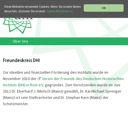
MUSIKGESCHICHTLICHE ABTEILUNG
ITALIANO
ENGLISH
Diese Webseite verwendet Cookies. Wenn Sie unsere Seiten
OK
besuchen, stimmen Sie unserer
Cookie-Richtlinie zu.
Über Uns
Freundeskreis DHI
Zur ideellen und finanziellen Förderung des Instituts wurde im
November 2010 der
Verein der Freunde des Deutschen Historischen
Instituts (DHI) in Rom e.V.
gegründet. Zum Vorsitzenden wurde im Juni
2012 Dr. Eberhard J. Nikitsch (Mainz) gewählt, Dr. Kai-Michael Sprenger
(Mainz) ist sein Stellvertreter und Dr. Stephan Kern (Mainz) der
Schatzmeister.