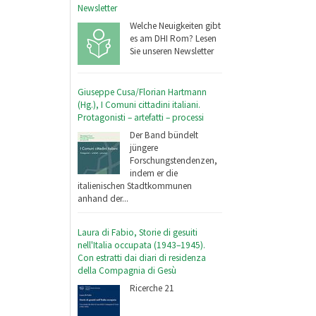
Newsletter
Welche Neuigkeiten gibt
es am DHI Rom? Lesen
Sie unseren Newsletter
Giuseppe Cusa/Florian Hartmann
(Hg.), I Comuni cittadini italiani.
Protagonisti – artefatti – processi
Der Band bündelt
jüngere
Forschungstendenzen,
indem er die
italienischen Stadtkommunen
anhand der...
Laura di Fabio, Storie di gesuiti
nell'Italia occupata (1943–1945).
Con estratti dai diari di residenza
della Compagnia di Gesù
Ricerche 21