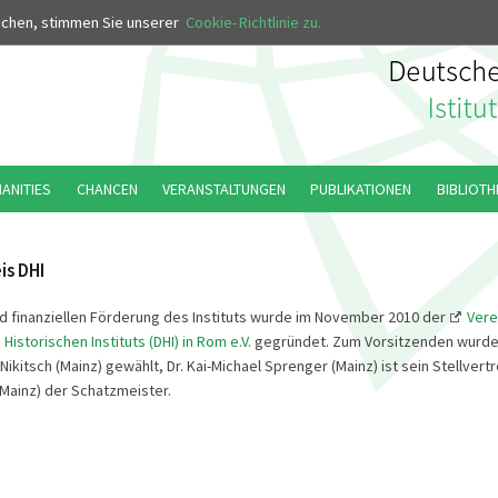
MUS
uchen, stimmen Sie unserer
Cookie-Richtlinie zu.
MANITIES
CHANCEN
VERANSTALTUNGEN
PUBLIKATIONEN
BIBLIOTH
is DHI
nd finanziellen Förderung des Instituts wurde im November 2010 der
Vere
istorischen Instituts (DHI) in Rom e.V.
gegründet. Zum Vorsitzenden wurde 
 Nikitsch (Mainz) gewählt, Dr. Kai-Michael Sprenger (Mainz) ist sein Stellvertr
Mainz) der Schatzmeister.