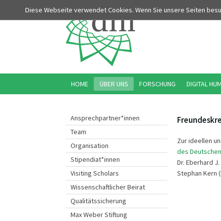
Diese Webseite verwendet Cookies. Wenn Sie unsere Seiten bes
HOME
ÜBER UNS
FORSCHUNG
DIGITAL HU
Ansprechpartner*innen
Freundeskre
Team
Zur ideellen u
Organisation
des Deutschen H
Stipendiat*innen
Dr. Eberhard J.
Stephan Kern (
Visiting Scholars
Wissenschaftlicher Beirat
Qualitätssicherung
Max Weber Stiftung