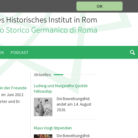
IKGESCHICHTLICHE ABTEILUNG
ITALIANO
ENGLISH
OK
EK
PODCAST
Aktuelles
Ludwig und Margarethe Quidde
in der Freunde
Fellowship
im Juni 2012
Die Bewerbungsfrist
eter und Dr.
endet am 14. August
2026.
Klaus Voigt-Stipendien
Die Bewerbungsfrist