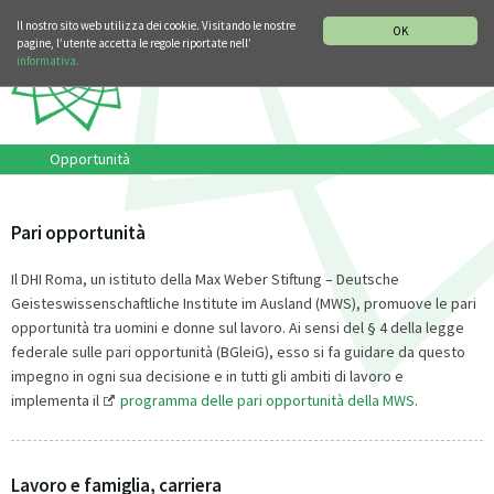
SEZIONE STORIA DELLA MUSICA
DEUTSCH
ENGLISH
Il nostro sito web utilizza dei cookie. Visitando le nostre
OK
pagine, l’utente accetta le regole riportate nell’
informativa.
Opportunità
Pari opportunità
Il DHI Roma, un istituto della Max Weber Stiftung – Deutsche
Geisteswissenschaftliche Institute im Ausland (MWS), promuove le pari
opportunità tra uomini e donne sul lavoro. Ai sensi del § 4 della legge
federale sulle pari opportunità (BGleiG), esso si fa guidare da questo
impegno in ogni sua decisione e in tutti gli ambiti di lavoro e
implementa il
programma delle pari opportunità della MWS
.
Lavoro e famiglia, carriera