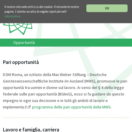
SEZIONE STORIA DELLA MUSICA
DEUTSCH
ENGLISH
Il nostro sito web utilizza dei cookie. Visitando le nostre
OK
pagine, l’utente accetta le regole riportate nell’
informativa.
Opportunità
Pari opportunità
Il DHI Roma, un istituto della Max Weber Stiftung – Deutsche
Geisteswissenschaftliche Institute im Ausland (MWS), promuove le pari
opportunità tra uomini e donne sul lavoro. Ai sensi del § 4 della legge
federale sulle pari opportunità (BGleiG), esso si fa guidare da questo
impegno in ogni sua decisione e in tutti gli ambiti di lavoro e
implementa il
programma delle pari opportunità della MWS
.
Lavoro e famiglia, carriera