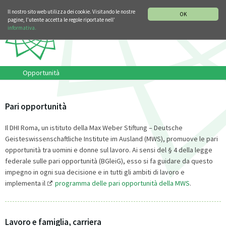
SEZIONE STORIA DELLA MUSICA
DEUTSCH
ENGLISH
Il nostro sito web utilizza dei cookie. Visitando le nostre
OK
pagine, l’utente accetta le regole riportate nell’
informativa.
Opportunità
Pari opportunità
Il DHI Roma, un istituto della Max Weber Stiftung – Deutsche
Geisteswissenschaftliche Institute im Ausland (MWS), promuove le pari
opportunità tra uomini e donne sul lavoro. Ai sensi del § 4 della legge
federale sulle pari opportunità (BGleiG), esso si fa guidare da questo
impegno in ogni sua decisione e in tutti gli ambiti di lavoro e
implementa il
programma delle pari opportunità della MWS
.
Lavoro e famiglia, carriera