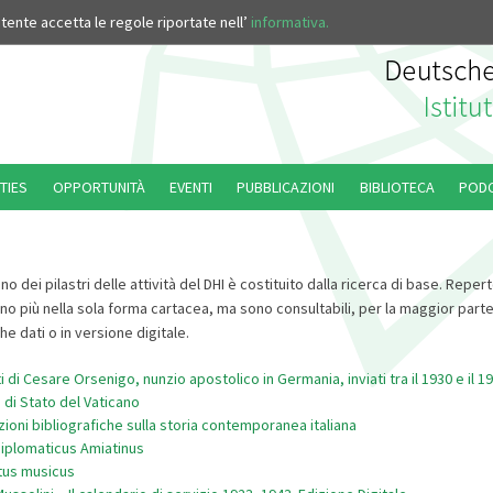
’utente accetta le regole riportate nell’
informativa.
TIES
OPPORTUNITÀ
EVENTI
PUBBLICAZIONI
BIBLIOTECA
POD
 uno dei pilastri delle attività del DHI è costituito dalla ricerca di base. Reper
no più nella sola forma cartacea, ma sono consultabili, per la maggior part
 dati o in versione digitale.
 di Cesare Orsenigo, nunzio apostolico in Germania, inviati tra il 1930 e il 19
 di Stato del Vaticano
ioni bibliografiche sulla storia contemporanea italiana
iplomaticus Amiatinus
us musicus