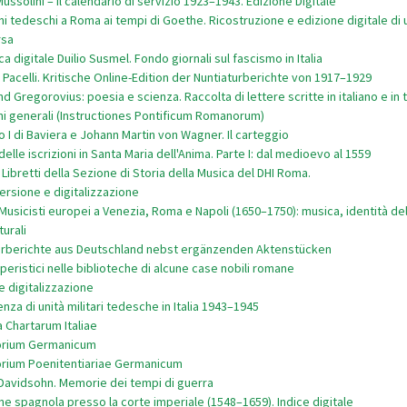
ussolini – Il calendario di servizio 1923–1943. Edizione Digitale
ni tedeschi a Roma ai tempi di Goethe. Ricostruzione e edizione digitale di 
rsa
ca digitale Duilio Susmel. Fondo giornali sul fascismo in Italia
Pacelli. Kritische Online-Edition der Nuntiaturberichte von 1917–1929
d Gregorovius: poesia e scienza. Raccolta di lettere scritte in italiano e in
oni generali (Instructiones Pontificum Romanorum)
 I di Baviera e Johann Martin von Wagner. Il carteggio
elle iscrizioni in Santa Maria dell'Anima. Parte I: dal medioevo al 1559
 Libretti della Sezione di Storia della Musica del DHI Roma.
rsione e digitalizzazione
Musicisti europei a Venezia, Roma e Napoli (1650–1750): musica, identità del
urali
urberichte aus Deutschland nebst ergänzenden Aktenstücken
operistici nelle biblioteche di alcune case nobili romane
 digitalizzazione
nza di unità militari tedesche in Italia 1943–1945
 Chartarum Italiae
orium Germanicum
rium Poenitentiariae Germanicum
Davidsohn. Memorie dei tempi di guerra
ne spagnola presso la corte imperiale (1548–1659). Indice digitale