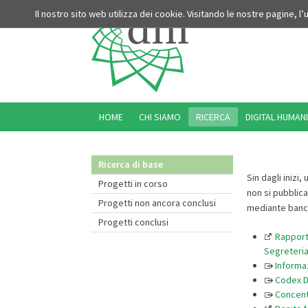
Il nostro sito web utilizza dei cookie. Visitando le nostre pagine, l
HOME
CHI SIAMO
RICERCA
DIGITAL HUMANI
Ricerca di base
Sin dagli inizi,
Progetti in corso
non si pubblica
Progetti non ancora conclusi
mediante banche
Progetti conclusi
Rapporti
Segreteria
Informaz
Codex D
Concent