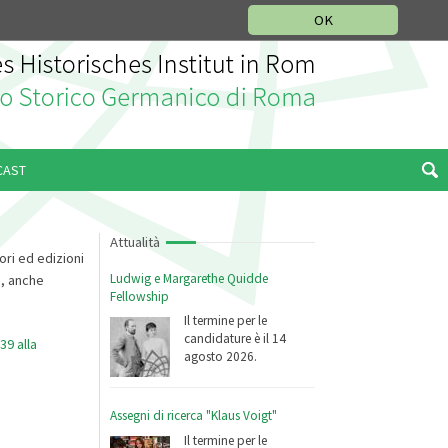
SEZIONE STORIA DELLA MUSICA
DEUTSCH
ENGLISH
OK
CAST
Attualità
tori ed edizioni
Ludwig e Margarethe Quidde
e, anche
Fellowship
Il termine per le
candidature è il 14
39 alla
agosto 2026.
Assegni di ricerca "Klaus Voigt"
Il termine per le