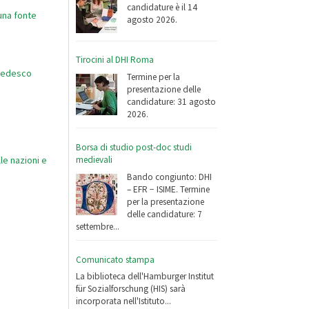
candidature è il 14
una fonte
agosto 2026.
Tirocini al DHI Roma
 tedesco
Termine per la
presentazione delle
candidature: 31 agosto
2026.
Borsa di studio post-doc studi
medievali
le nazioni e
Bando congiunto: DHI
– EFR − ISIME. Termine
per la presentazione
delle candidature: 7
settembre...
Comunicato stampa
La biblioteca dell'Hamburger Institut
für Sozialforschung (HIS) sarà
incorporata nell'Istituto...