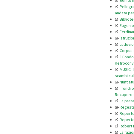
Benito M
Pellegri
andata pe
Bibliote
Eugenio 
Ferdinan
Istruzi
Ludovico
Corpus d
Il Fondo
Retroconve
MUSICI. 
scambi cult
Nuntiat
I fondi 
Recupero e
La prese
Regesta
Repert
Reperto
Robert 
La fazio