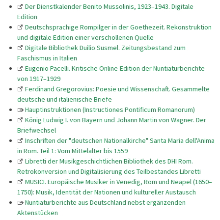
Der Dienstkalender Benito Mussolinis, 1923–1943. Digitale
Edition
Deutschsprachige Rompilger in der Goethezeit. Rekonstruktion
und digitale Edition einer verschollenen Quelle
Digitale Bibliothek Duilio Susmel. Zeitungsbestand zum
Faschismus in Italien
Eugenio Pacelli. Kritische Online-Edition der Nuntiaturberichte
von 1917–1929
Ferdinand Gregorovius: Poesie und Wissenschaft. Gesammelte
deutsche und italienische Briefe
Hauptinstruktionen (Instructiones Pontificum Romanorum)
König Ludwig I. von Bayern und Johann Martin von Wagner. Der
Briefwechsel
Inschriften der "deutschen Nationalkirche" Santa Maria dell'Anima
in Rom. Teil 1: Vom Mittelalter bis 1559
Libretti der Musikgeschichtlichen Bibliothek des DHI Rom.
Retrokonversion und Digitalisierung des Teilbestandes Libretti
MUSICI. Europäische Musiker in Venedig, Rom und Neapel (1650–
1750): Musik, Identität der Nationen und kultureller Austausch
Nuntiaturberichte aus Deutschland nebst ergänzenden
Aktenstücken