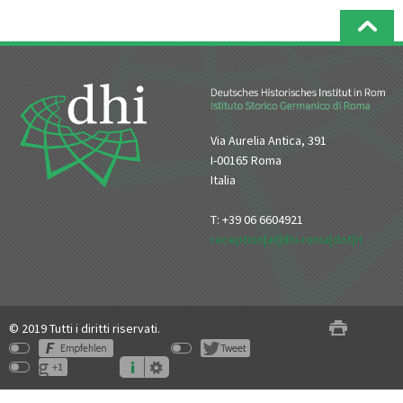
Via Aurelia Antica, 391
I-00165 Roma
Italia
T: +39 06 6604921
reception[at]dhi-roma[dot]it
© 2019 Tutti i diritti riservati.