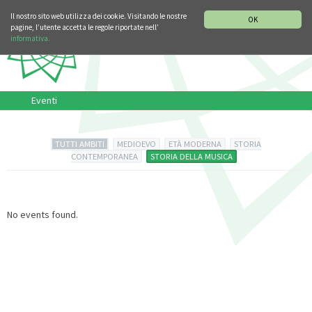
SEZIONE STORIA DELLA MUSICA
DEUTSCH
ENGLISH
Il nostro sito web utilizza dei cookie. Visitando le nostre
OK
pagine, l’utente accetta le regole riportate nell’
informativa.
Eventi
TUTTI AMBITI
MEDIOEVO
ETÀ MODERNA
STORIA
CONTEMPORANEA
STORIA DELLA MUSICA
No events found.