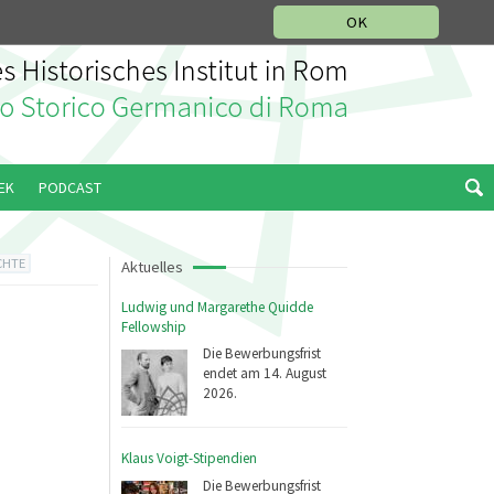
IKGESCHICHTLICHE ABTEILUNG
ITALIANO
ENGLISH
OK
EK
PODCAST
CHTE
Aktuelles
Ludwig und Margarethe Quidde
Fellowship
Die Bewerbungsfrist
endet am 14. August
2026.
Klaus Voigt-Stipendien
Die Bewerbungsfrist