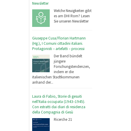
Newsletter
Welche Neuigkeiten gibt
es am DHI Rom? Lesen
Sie unseren Newsletter
Giuseppe Cusa/Florian Hartmann
(Hg.), I Comuni cittadini italiani.
Protagonisti – artefatti – processi
Der Band bündelt
jüngere
Forschungstendenzen,
indem er die
italienischen Stadtkommunen
anhand der...
Laura di Fabio, Storie di gesuiti
nell'Italia occupata (1943–1945).
Con estratti dai diari di residenza
della Compagnia di Gesù
Ricerche 21