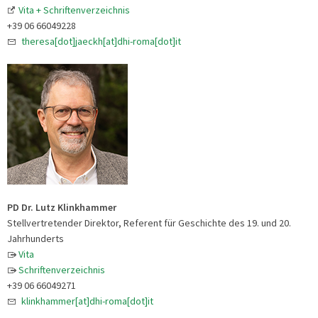
Vita + Schriftenverzeichnis
+39 06 66049228
theresa[dot]jaeckh[at]dhi-roma[dot]it
PD Dr. Lutz Klinkhammer
Stellvertretender Direktor, Referent für Geschichte des 19. und 20.
Jahrhunderts
Vita
Schriftenverzeichnis
+39 06 66049271
klinkhammer[at]dhi-roma[dot]it