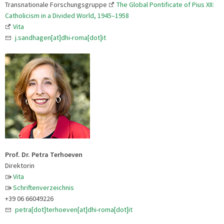
Transnationale Forschungsgruppe
The Global Pontificate of Pius XII:
Catholicism in a Divided World, 1945–1958
Vita
j.sandhagen[at]dhi-roma[dot]it
Prof. Dr. Petra Terhoeven
Direktorin
Vita
Schriftenverzeichnis
+39 06 66049226
petra[dot]terhoeven[at]dhi-roma[dot]it