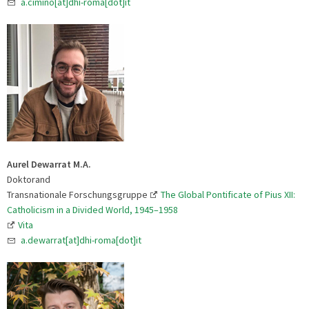
a.cimino[at]dhi-roma[dot]it
Aurel Dewarrat M.A.
Doktorand
Transnationale Forschungsgruppe
The Global Pontificate of Pius XII:
Catholicism in a Divided World, 1945–1958
Vita
a.dewarrat[at]dhi-roma[dot]it