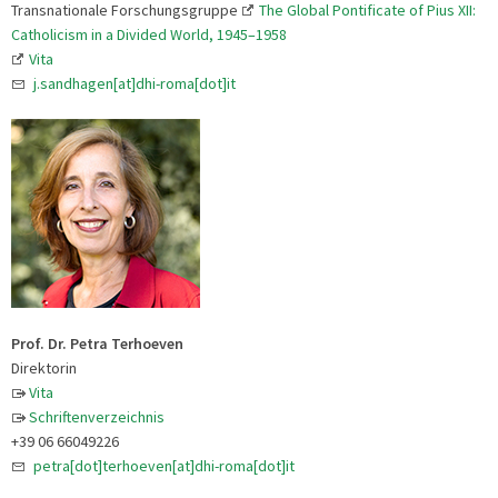
Transnationale Forschungsgruppe
The Global Pontificate of Pius XII:
Catholicism in a Divided World, 1945–1958
Vita
j.sandhagen[at]dhi-roma[dot]it
Prof. Dr. Petra Terhoeven
Direktorin
Vita
Schriftenverzeichnis
+39 06 66049226
petra[dot]terhoeven[at]dhi-roma[dot]it