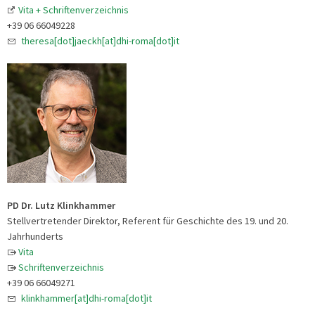
Vita + Schriftenverzeichnis
+39 06 66049228
theresa[dot]jaeckh[at]dhi-roma[dot]it
PD Dr. Lutz Klinkhammer
Stellvertretender Direktor, Referent für Geschichte des 19. und 20.
Jahrhunderts
Vita
Schriftenverzeichnis
+39 06 66049271
klinkhammer[at]dhi-roma[dot]it