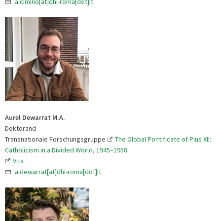
a.cimino[at]dhi-roma[dot]it
Aurel Dewarrat M.A.
Doktorand
Transnationale Forschungsgruppe
The Global Pontificate of Pius XII:
Catholicism in a Divided World, 1945–1958
Vita
a.dewarrat[at]dhi-roma[dot]it