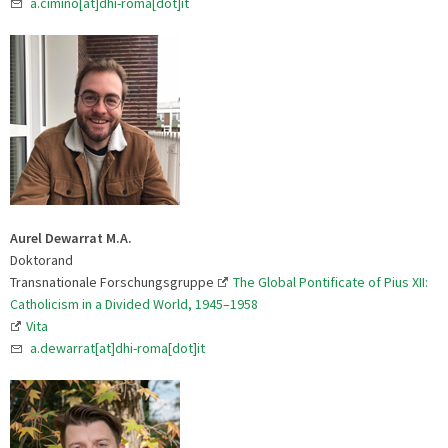
a.cimino[at]dhi-roma[dot]it
Aurel Dewarrat M.A.
Doktorand
Transnationale Forschungsgruppe
The Global Pontificate of Pius XII:
Catholicism in a Divided World, 1945–1958
Vita
a.dewarrat[at]dhi-roma[dot]it