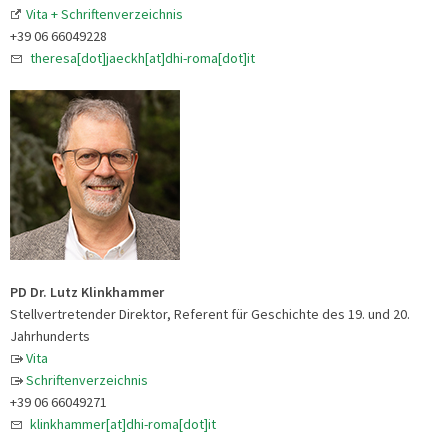
Vita + Schriftenverzeichnis
+39 06 66049228
theresa[dot]jaeckh[at]dhi-roma[dot]it
PD Dr. Lutz Klinkhammer
Stellvertretender Direktor, Referent für Geschichte des 19. und 20.
Jahrhunderts
Vita
Schriftenverzeichnis
+39 06 66049271
klinkhammer[at]dhi-roma[dot]it