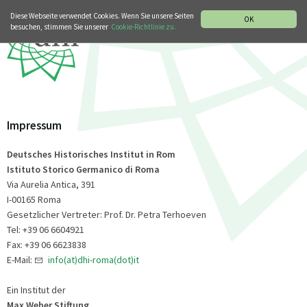
MUSIKGESCHICHTLICHE ABTEILUNG
ITALIANO
ENGLISH
Diese Webseite verwendet Cookies. Wenn Sie unsere Seiten
OK
besuchen, stimmen Sie unserer
Cookie-Richtlinie zu.
Impressum
Deutsches Historisches Institut in Rom
Istituto Storico Germanico di Roma
Via Aurelia Antica, 391
I-00165 Roma
Gesetzlicher Vertreter: Prof. Dr. Petra Terhoeven
Tel: +39 06 6604921
Fax: +39 06 6623838
E-Mail:
info(at)dhi-roma(dot)it
Ein Institut der
Max Weber Stiftung