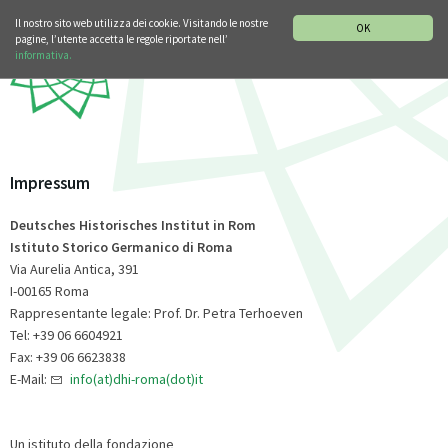
SEZIONE STORIA DELLA MUSICA
DEUTSCH
ENGLISH
Il nostro sito web utilizza dei cookie. Visitando le nostre
OK
pagine, l’utente accetta le regole riportate nell’
informativa.
Impressum
Deutsches Historisches Institut in Rom
Istituto Storico Germanico di Roma
Via Aurelia Antica, 391
I-00165 Roma
Rappresentante legale: Prof. Dr. Petra Terhoeven
Tel: +39 06 6604921
Fax: +39 06 6623838
E-Mail:
info(at)dhi-roma(dot)it
Un istituto della fondazione