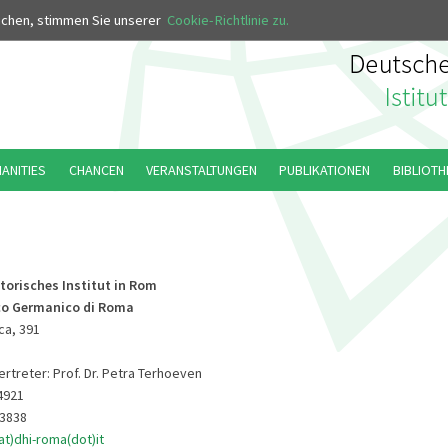
MUS
uchen, stimmen Sie unserer
Cookie-Richtlinie zu.
MANITIES
CHANCEN
VERANSTALTUNGEN
PUBLIKATIONEN
BIBLIOTH
torisches Institut in Rom
ico Germanico di Roma
ica, 391
rtreter: Prof. Dr. Petra Terhoeven
4921
23838
at)dhi-roma(dot)it