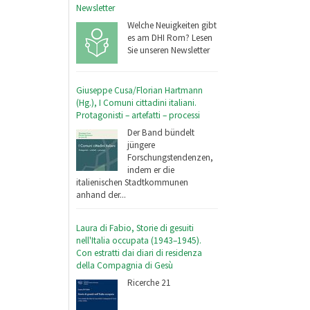
Newsletter
Welche Neuigkeiten gibt
es am DHI Rom? Lesen
Sie unseren Newsletter
Giuseppe Cusa/Florian Hartmann
(Hg.), I Comuni cittadini italiani.
Protagonisti – artefatti – processi
Der Band bündelt
jüngere
Forschungstendenzen,
indem er die
italienischen Stadtkommunen
anhand der...
Laura di Fabio, Storie di gesuiti
nell'Italia occupata (1943–1945).
Con estratti dai diari di residenza
della Compagnia di Gesù
Ricerche 21