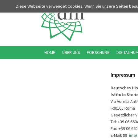
Diese Webseite verwendet Cookies. Wenn Sie unsere Seiten bes
HOME
ÜBER UNS
FORSCHUNG
DIGITAL HU
Impressum
Deutsches His
Istituto Stor
Via Aurelia Ant
I-00165 Roma
Gesetzlicher Ve
Tel: +39 06 660
Fax: +39 06 66
E-Mail:
info(