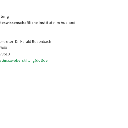
ftung
teswissenschaftliche Institute im Ausland
ertreter: Dr. Harald Rosenbach
7860
778619
(at)maxweberstiftung(dot)de