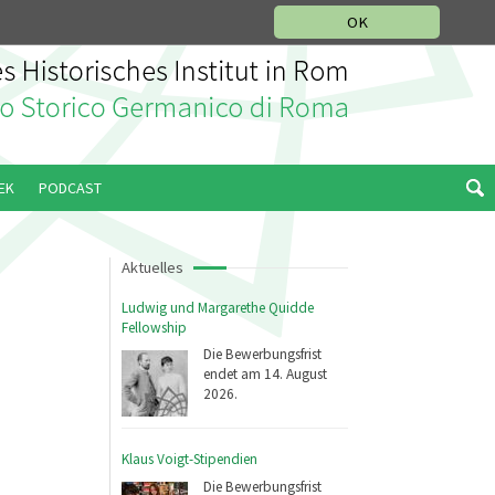
IKGESCHICHTLICHE ABTEILUNG
ITALIANO
ENGLISH
OK
EK
PODCAST
Aktuelles
Ludwig und Margarethe Quidde
Fellowship
Die Bewerbungsfrist
endet am 14. August
2026.
Klaus Voigt-Stipendien
Die Bewerbungsfrist