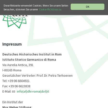
MUSIKGESCHICHTLICHE ABTEILUNG
ITALIANO
ENGLISH
Diese Webseite verwendet Cookies. Wenn Sie unsere Seiten
OK
besuchen, stimmen Sie unserer
Cookie-Richtlinie zu.
Impressum
Deutsches Historisches Institut in Rom
Istituto Storico Germanico di Roma
Via Aurelia Antica, 391
I-00165 Roma
Gesetzlicher Vertreter: Prof. Dr. Petra Terhoeven
Tel: +39 06 6604921
Fax: +39 06 6623838
E-Mail:
info(at)dhi-roma(dot)it
Ein Institut der
Max Weber Stiftung