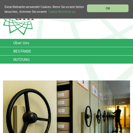
MUSIKGESCHICHTLICHE ABTEILUNG
ITALIANO
ENGLISH
Diese Webseite verwendet Cookies. Wenn Sie unsere Seiten
OK
besuchen, stimmen Sie unserer
Cookie-Richtlinie zu.
Über Uns
BESTÄNDE
NUTZUNG