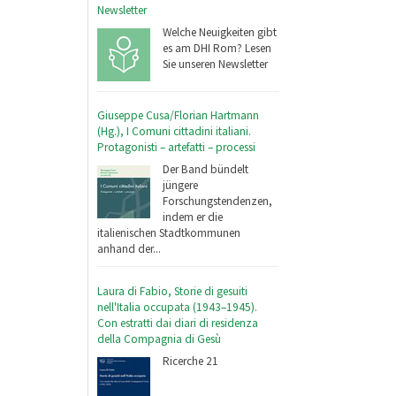
Newsletter
Welche Neuigkeiten gibt
es am DHI Rom? Lesen
Sie unseren Newsletter
Giuseppe Cusa/Florian Hartmann
(Hg.), I Comuni cittadini italiani.
Protagonisti – artefatti – processi
Der Band bündelt
jüngere
Forschungstendenzen,
indem er die
italienischen Stadtkommunen
anhand der...
Laura di Fabio, Storie di gesuiti
nell'Italia occupata (1943–1945).
Con estratti dai diari di residenza
della Compagnia di Gesù
Ricerche 21