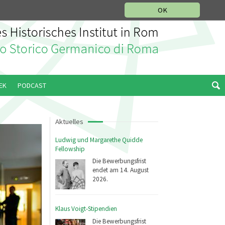
IKGESCHICHTLICHE ABTEILUNG
ITALIANO
ENGLISH
OK
EK
PODCAST
Aktuelles
Ludwig und Margarethe Quidde
Fellowship
Die Bewerbungsfrist
endet am 14. August
2026.
Klaus Voigt-Stipendien
Die Bewerbungsfrist