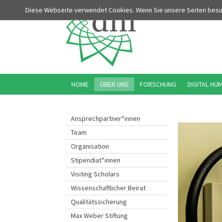
Diese Webseite verwendet Cookies. Wenn Sie unsere Seiten bes
HOME
ÜBER UNS
FORSCHUNG
DIGITAL HU
Ansprechpartner*innen
Team
Organisation
Stipendiat*innen
Visiting Scholars
Wissenschaftlicher Beirat
Qualitätssicherung
Max Weber Stiftung