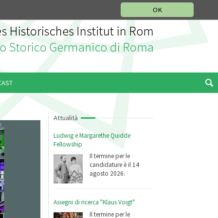
SEZIONE STORIA DELLA MUSICA
DEUTSCH
ENGLISH
OK
CAST
Attualità
Ludwig e Margarethe Quidde
Fellowship
Il termine per le
candidature è il 14
agosto 2026.
Assegni di ricerca "Klaus Voigt"
Il termine per le