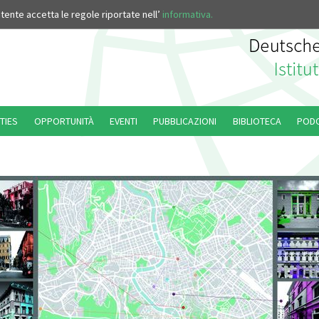
’utente accetta le regole riportate nell’
informativa.
TIES
OPPORTUNITÀ
EVENTI
PUBBLICAZIONI
BIBLIOTECA
POD