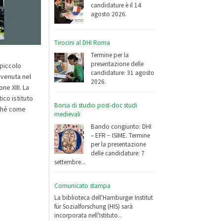
candidature è il 14
agosto 2026.
Tirocini al DHI Roma
Termine per la
presentazione delle
 piccolo
candidature: 31 agosto
vvenuta nel
2026.
ne XIII. La
ico istituto
Borsa di studio post-doc studi
nché come
medievali
Bando congiunto: DHI
– EFR − ISIME. Termine
per la presentazione
delle candidature: 7
settembre...
Comunicato stampa
La biblioteca dell'Hamburger Institut
für Sozialforschung (HIS) sarà
incorporata nell'Istituto...