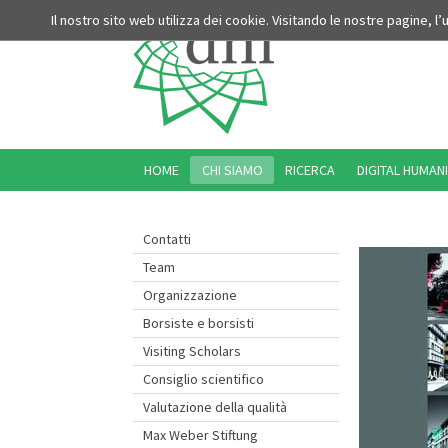
Il nostro sito web utilizza dei cookie. Visitando le nostre pagine, l
HOME
CHI SIAMO
RICERCA
DIGITAL HUMANI
Contatti
Team
Organizzazione
Borsiste e borsisti
Visiting Scholars
Consiglio scientifico
Valutazione della qualità
Max Weber Stiftung