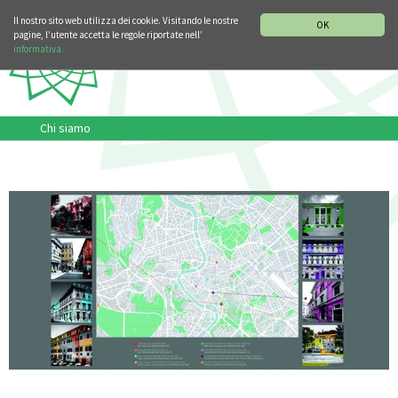
SEZIONE STORIA DELLA MUSICA
DEUTSCH
ENGLISH
Il nostro sito web utilizza dei cookie. Visitando le nostre
OK
pagine, l’utente accetta le regole riportate nell’
informativa.
Chi siamo