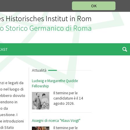
SEZIONE STORIA DELLA MUSICA
DEUTSCH
ENGLISH
OK
CAST
Attualità
Ludwig e Margarethe Quidde
zi e legati da
Fellowship
o nel luogo di
Il termine per le
vrebbero dovuto
candidature è il 14
rendono in
agosto 2026.
do da
uestione. I
Assegni di ricerca "Klaus Voigt"
e introduzioni
 di Stato
Il termine per le