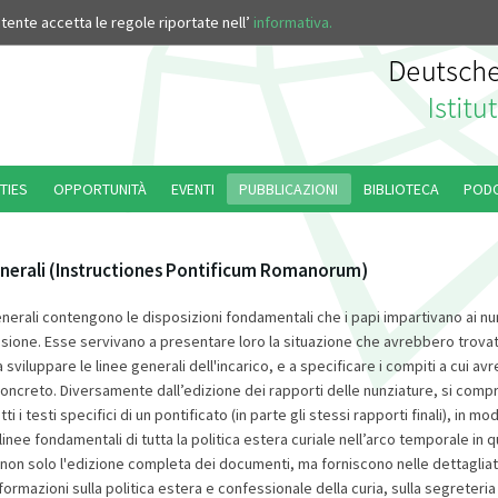
’utente accetta le regole riportate nell’
informativa.
TIES
OPPORTUNITÀ
EVENTI
PUBBLICAZIONI
BIBLIOTECA
POD
generali (Instructiones Pontificum Romanorum)
enerali contengono le disposizioni fondamentali che i papi impartivano ai nun
sione. Esse servivano a presentare loro la situazione che avrebbero trovat
 sviluppare le linee generali dell'incarico, e a specificare i compiti a cui a
oncreto. Diversamente dall’edizione dei rapporti delle nunziature, si comp
i i testi specifici di un pontificato (in parte gli stessi rapporti finali), in mo
linee fondamentali di tutta la politica estera curiale nell’arco temporale in q
 non solo l'edizione completa dei documenti, ma forniscono nelle dettagliat
ormazioni sulla politica estera e confessionale della curia, sulla segreteria