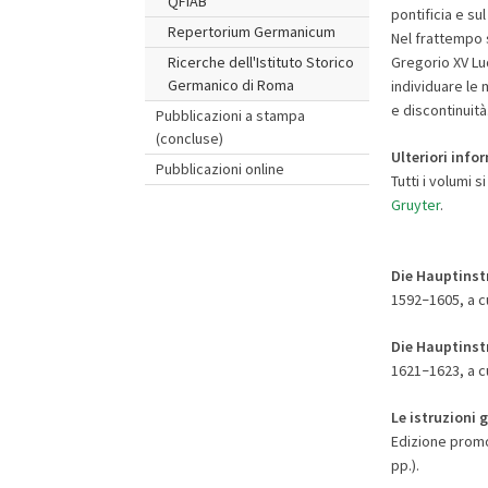
QFIAB
pontificia e su
Repertorium Germanicum
Nel frattempo s
Gregorio XV Lu
Ricerche dell'Istituto Storico
Germanico di Roma
individuare le 
e discontinuità
Pubblicazioni a stampa
(concluse)
Ulteriori info
Pubblicazioni online
Tutti i volumi
Gruyter
.
Die Hauptinst
1592
1605, a c
–
Die Hauptinst
1621
1623, a c
–
Le istruzioni g
Edizione promos
pp.).