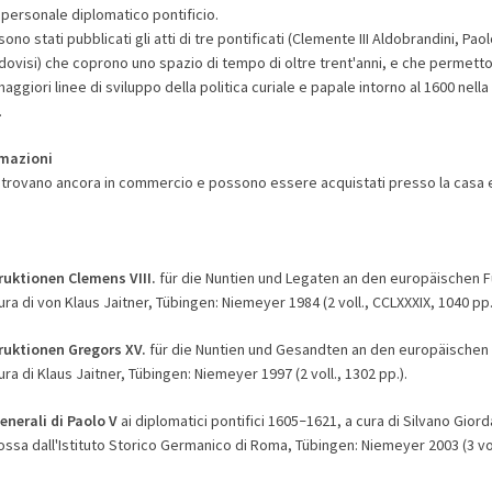
l personale diplomatico pontificio.
ono stati pubblicati gli atti di tre pontificati (Clemente III Aldobrandini, Pa
dovisi) che coprono uno spazio di tempo di oltre trent'anni, e che permetto
maggiori linee di sviluppo della politica curiale e papale intorno al 1600 nella
.
rmazioni
 si trovano ancora in commercio e possono essere acquistati presso la casa 
ruktionen Clemens VIII.
für die Nuntien und Legaten an den europäischen 
ura di von Klaus Jaitner, Tübingen: Niemeyer 1984 (2 voll., CCLXXXIX, 1040 pp.
ruktionen Gregors XV.
für die Nuntien und Gesandten an den europäischen
ura di Klaus Jaitner, Tübingen: Niemeyer 1997 (2 voll., 1302 pp.).
enerali di Paolo V
ai diplomatici pontifici 1605
1621, a cura di Silvano Gior
–
sa dall'Istituto Storico Germanico di Roma, Tübingen: Niemeyer 2003 (3 voll