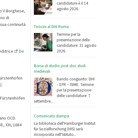
candidature è il 14
agosto 2026.
olo V Borghese,
no di
 sua continuità
Tirocini al DHI Roma
Termine per la
presentazione delle
candidature: 31 agosto
editrice
De
2026.
Borsa di studio post-doc studi
medievali
Fürstenhöfen
Bando congiunto: DHI
– EFR − ISIME. Termine
).
per la presentazione
delle candidature: 7
 Fürstenhöfen
settembre...
Comunicato stampa
dano OCD.
La biblioteca dell'Hamburger Institut
., XXI, 1684
für Sozialforschung (HIS) sarà
incorporata nell'Istituto...