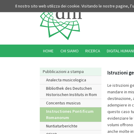
Il nostro sito web utilizza dei cookie. Visitando le nostre pagine, l
HOME
CHI SIAMO
RICERCA
DIGITAL HUMANI
Pubblicazioni a stampa
Istruzioni 
Analecta musicologica
Le istruzioni g
Bibliothek des Deutschen
mandare in mis
Historischen Instituts in Rom
destinazione, a
Concentus musicus
adempiere in c
Instructiones Pontificum
questo caso tutt
Romanorum
evidenziare le 
volumi offrono
Nuntiaturberichte
anche molte inf