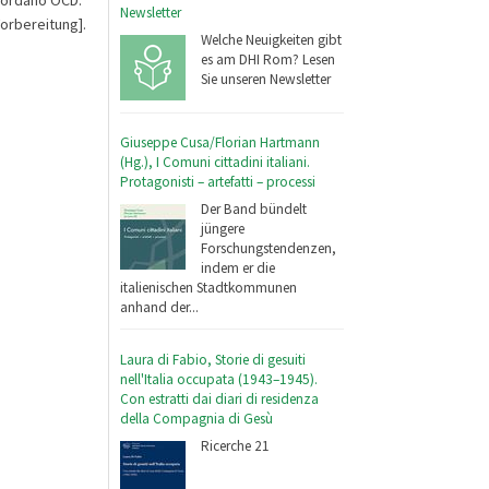
Newsletter
Vorbereitung].
Welche Neuigkeiten gibt
es am DHI Rom? Lesen
Sie unseren Newsletter
Giuseppe Cusa/Florian Hartmann
(Hg.), I Comuni cittadini italiani.
Protagonisti – artefatti – processi
Der Band bündelt
jüngere
Forschungstendenzen,
indem er die
italienischen Stadtkommunen
anhand der...
Laura di Fabio, Storie di gesuiti
nell'Italia occupata (1943–1945).
Con estratti dai diari di residenza
della Compagnia di Gesù
Ricerche 21