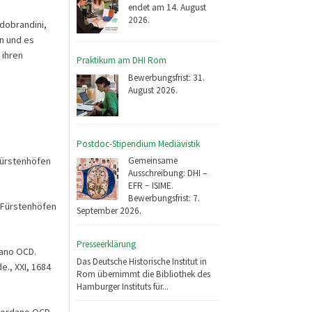
endet am 14. August
2026.
ldobrandini,
en und es
 ihren
Praktikum am DHI Rom
Bewerbungsfrist: 31.
August 2026.
Postdoc-Stipendium Mediävistik
Fürstenhöfen
Gemeinsame
Ausschreibung: DHI –
EFR − ISIME.
Bewerbungsfrist: 7.
 Fürstenhöfen
September 2026.
Presseerklärung
dano OCD.
Das Deutsche Historische Institut in
e., XXI, 1684
Rom übernimmt die Bibliothek des
Hamburger Instituts für...
Giordano OCD.