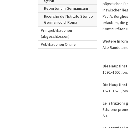
QFIAB
päpstlichen Di
Repertorium Germanicum
Inzwischen lie
Paul V. Borghe
Ricerche dell'Istituto Storico
Germanico di Roma
erlauben, die g
Kontinuitäten 
Printpublikationen
(abgeschlossen)
Weitere Infor
Publikationen Online
Alle Bände sin
Die Hauptinst
1592
1605, bea
–
Die Hauptinst
1621
1623, bea
–
Le istruzioni g
Edizione promo
S.).
Le istruzioni 