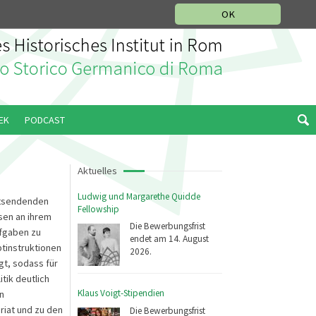
IKGESCHICHTLICHE ABTEILUNG
ITALIANO
ENGLISH
OK
EK
PODCAST
Aktuelles
Ludwig und Margarethe Quidde
ntsendenden
Fellowship
sen an ihrem
Die Bewerbungsfrist
ufgaben zu
endet am 14. August
ptinstruktionen
2026.
gt, sodass für
tik deutlich
Klaus Voigt-Stipendien
n
riat und zu den
Die Bewerbungsfrist