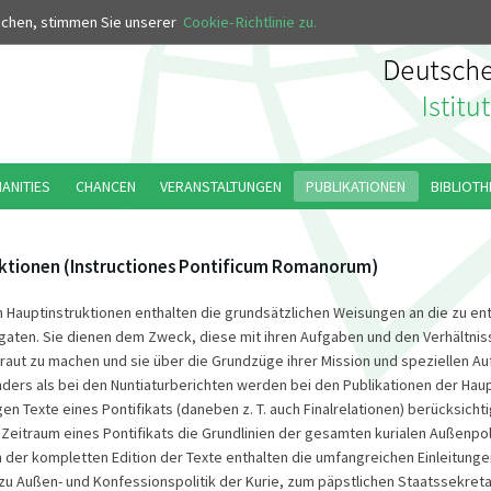
MUS
uchen, stimmen Sie unserer
Cookie-Richtlinie zu.
MANITIES
CHANCEN
VERANSTALTUNGEN
PUBLIKATIONEN
BIBLIOTH
ktionen (Instructiones Pontificum Romanorum)
n Hauptinstruktionen enthalten die grundsätzlichen Weisungen an die zu e
gaten. Sie dienen dem Zweck, diese mit ihren Aufgaben und den Verhältnis
traut zu machen und sie über die Grundzüge ihrer Mission und speziellen A
nders als bei den Nuntiaturberichten werden bei den Publikationen der Hau
gen Texte eines Pontifikats (daneben z. T. auch Finalrelationen) berücksichti
eitraum eines Pontifikats die Grundlinien der gesamten kurialen Außenpoli
der kompletten Edition der Texte enthalten die umfangreichen Einleitunge
zu Außen- und Konfessionspolitik der Kurie, zum päpstlichen Staatssekreta