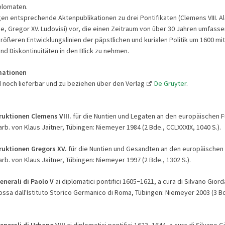
plomaten.
gen entsprechende Aktenpublikationen zu drei Pontifikaten (Clemens VIII. A
se, Gregor XV. Ludovisi) vor, die einen Zeitraum von über 30 Jahren umfass
rößeren Entwicklungslinien der päpstlichen und kurialen Politik um 1600 mit
und Diskontinuitäten in den Blick zu nehmen.
mationen
d noch lieferbar und zu beziehen über den Verlag
De Gruyter
.
ruktionen Clemens VIII.
für die Nuntien und Legaten an den europäischen 
rb. von Klaus Jaitner, Tübingen: Niemeyer 1984 (2 Bde., CCLXXXIX, 1040 S.).
ruktionen Gregors XV.
für die Nuntien und Gesandten an den europäischen
rb. von Klaus Jaitner, Tübingen: Niemeyer 1997 (2 Bde., 1302 S.).
enerali di Paolo V
ai diplomatici pontifici 1605
1621, a cura di Silvano Gior
–
ssa dall'Istituto Storico Germanico di Roma, Tübingen: Niemeyer 2003 (3 Bd
generali di Urbano VIII
ai diplomatici pontifici 1623
1644, a cura di Silvano 