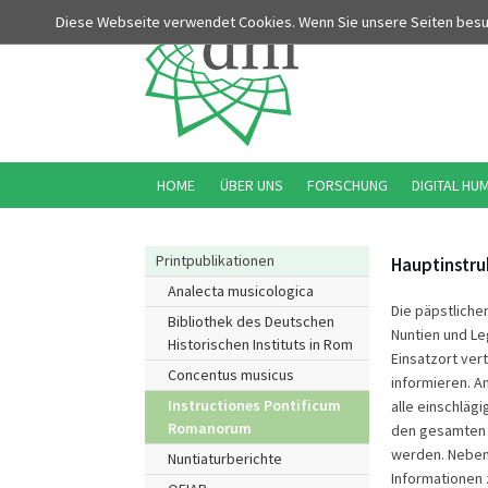
Diese Webseite verwendet Cookies. Wenn Sie unsere Seiten bes
HOME
ÜBER UNS
FORSCHUNG
DIGITAL HU
Printpublikationen
Hauptinstru
Analecta musicologica
Die päpstliche
Bibliothek des Deutschen
Nuntien und Le
Historischen Instituts in Rom
Einsatzort ver
Concentus musicus
informieren. A
Instructiones Pontificum
alle einschlägi
Romanorum
den gesamten Z
werden. Neben 
Nuntiaturberichte
Informationen 