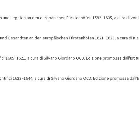
en und Legaten an den europäischen Fürstenhöfen 1592
1605, a cura di von 
–
n und Gesandten an den europäischen Fürstenhöfen 1621
1623, a cura di Kl
–
fici 1605
1621, a cura di Silvano Giordano OCD. Edizione promossa dall'Ist
–
ontifici 1623
1644, a cura di Silvano Giordano OCD. Edizione promossa dall'
–