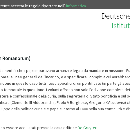
’utente accetta le regole riportate nell’
informativa.
cum Romanorum)
damentali che i papi impartivano ai nunzi e legati da mandare in missione. E
ppare le linee generali dell'incarico, e a specificare i compiti a cui avreb
dono in questo caso tutti i testi specifici di un pontificato (in parte gli stes
’arco temporale in questione. I volumi offrono non solo l'edizione completa d
stera e confessionale della curia, sulla segreteria di Stato pontificia e sul 
ntificati (Clemente III Aldobrandini, Paolo V Borghese, Gregorio XV Ludovisi) 
uppo della politica curiale e papale intorno al 1600 nella sua continuità e di
ono essere acquistati presso la casa editrice
De Gruyter
.