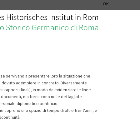
SEZIONE STORIA DELLA MUSICA
DEUTSCH
ENGLISH
OK
sse servivano a presentare loro la situazione che
bero dovuto adempiere in concreto. Diversamente
si rapporti finali), in modo da evidenziare le linee
ei documenti, ma forniscono nelle dettagliate
personale diplomatico pontificio.
che coprono uno spazio di tempo di oltre trent'anni, e
scontinuità.