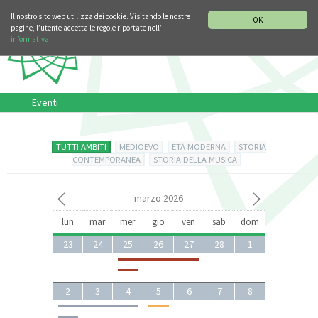
SEZIONE STORIA DELLA MUSICA
DEUTSCH
ENGLISH
Il nostro sito web utilizza dei cookie. Visitando le nostre
OK
pagine, l’utente accetta le regole riportate nell’
informativa.
Eventi
TUTTI AMBITI
MEDIOEVO
ETÀ MODERNA
STORIA
CONTEMPORANEA
STORIA DELLA MUSICA
marzo 2026
lun
mar
mer
gio
ven
sab
dom
23
24
25
26
27
28
1
2
3
4
5
6
7
8