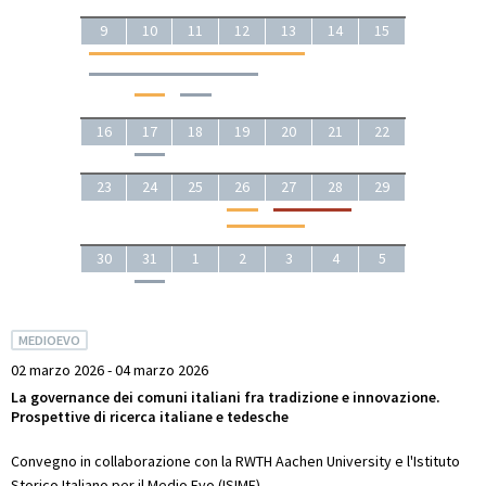
9
10
11
12
13
14
15
16
17
18
19
20
21
22
23
24
25
26
27
28
29
30
31
1
2
3
4
5
MEDIOEVO
02 marzo 2026 - 04 marzo 2026
La governance dei comuni italiani fra tradizione e innovazione.
Prospettive di ricerca italiane e tedesche
Convegno in collaborazione con la RWTH Aachen University e l'Istituto
Storico Italiano per il Medio Evo (ISIME).