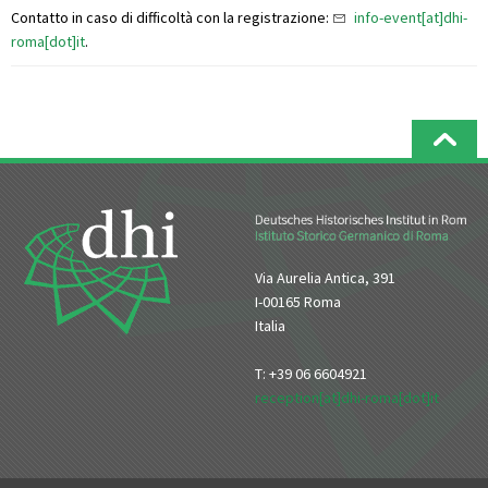
Contatto in caso di difficoltà con la registrazione:
info-event[at]dhi-
roma[dot]it
.
Via Aurelia Antica, 391
I-00165 Roma
Italia
T: +39 06 6604921
reception[at]dhi-roma[dot]it