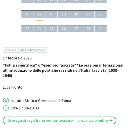
16
17
18
19
20
21
22
23
24
25
26
27
28
1
STORIA CONTEMPORANEA
17 febbraio 2026
"Follia scientifica" o "esempio fascista"? Le reazioni internazionali
all'introduzione delle politiche razziali nell'Italia fascista (1938–
1940)
Luca Fiorito
Istituto Storico Germanico di Roma
Ore 17.30–19.00
Si prega di registrarsi per partecipare in presenza o online