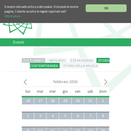
SEZIONE STORIA DELLA MUSICA
DEUTSCH
ENGLISH
Il nostro sito web utilizza dei cookie. Visitando le nostre
OK
pagine, l’utente accetta le regole riportate nell’
informativa.
Eventi
TUTTI AMBITI
MEDIOEVO
ETÀ MODERNA
STORIA
CONTEMPORANEA
STORIA DELLA MUSICA
febbraio 2026
lun
mar
mer
gio
ven
sab
dom
26
27
28
29
30
31
1
2
3
4
5
6
7
8
9
10
11
12
13
14
15