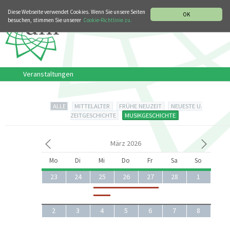
MUSIKGESCHICHTLICHE ABTEILUNG
ITALIANO
ENGLISH
Diese Webseite verwendet Cookies. Wenn Sie unsere Seiten
OK
besuchen, stimmen Sie unserer
Cookie-Richtlinie zu.
Veranstaltungen
ALLE
MITTELALTER
FRÜHE NEUZEIT
NEUESTE U.
ZEITGESCHICHTE
MUSIKGESCHICHTE
März 2026
Mo
Di
Mi
Do
Fr
Sa
So
23
24
25
26
27
28
1
2
3
4
5
6
7
8