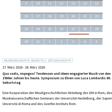
9
10
11
12
13
14
15
16
17
18
19
20
21
22
23
24
25
26
27
28
29
30
31
1
2
3
4
5
MUSIKGESCHICHTE, NEUESTE U. ZEITGESCHICHTE
27. März 2026 - 28. März 2026
Quo vadis, impegno? Tendenzen und Ideen engagierter Musik von den
1960er Jahren bis heute. Symposium zu Ehren von Luca Lombardis 80.
Geburtstag
Eine Kooperation der Musikgeschichtlichen Abteilung des DHI in Rom, de
Musikwissenschaftlichen Seminars der Universität Heidelberg, der Sapie
Università di Roma und des Goethe-Instituts Rom.