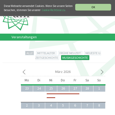
MUSIKGESCHICHTLICHE ABTEILUNG
ITALIANO
ENGLISH
Diese Webseite verwendet Cookies. Wenn Sie unsere Seiten
OK
besuchen, stimmen Sie unserer
Cookie-Richtlinie zu.
Veranstaltungen
ALLE
MITTELALTER
FRÜHE NEUZEIT
NEUESTE U.
ZEITGESCHICHTE
MUSIKGESCHICHTE
März 2026
Mo
Di
Mi
Do
Fr
Sa
So
23
24
25
26
27
28
1
2
3
4
5
6
7
8