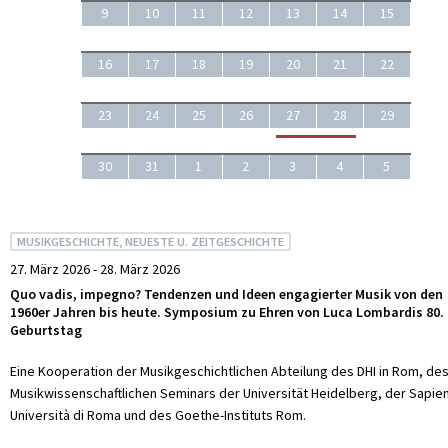
9
10
11
12
13
14
15
16
17
18
19
20
21
22
23
24
25
26
27
28
29
30
31
1
2
3
4
5
MUSIKGESCHICHTE, NEUESTE U. ZEITGESCHICHTE
27. März 2026 - 28. März 2026
Quo vadis, impegno? Tendenzen und Ideen engagierter Musik von den
1960er Jahren bis heute. Symposium zu Ehren von Luca Lombardis 80.
Geburtstag
Eine Kooperation der Musikgeschichtlichen Abteilung des DHI in Rom, de
Musikwissenschaftlichen Seminars der Universität Heidelberg, der Sapie
Università di Roma und des Goethe-Instituts Rom.