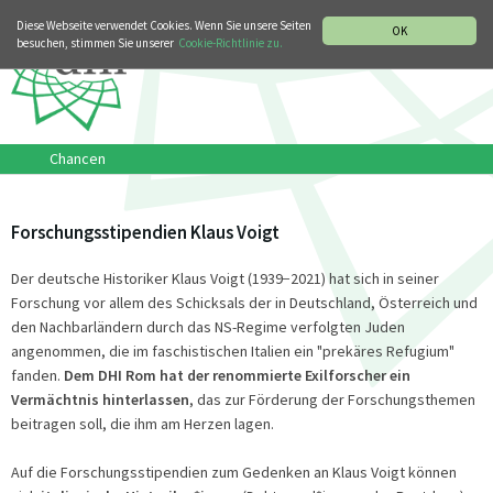
MUSIKGESCHICHTLICHE ABTEILUNG
ITALIANO
ENGLISH
Diese Webseite verwendet Cookies. Wenn Sie unsere Seiten
OK
besuchen, stimmen Sie unserer
Cookie-Richtlinie zu.
Chancen
Forschungsstipendien Klaus Voigt
Der deutsche Historiker Klaus Voigt (1939−2021) hat sich in seiner
Forschung vor allem des Schicksals der in Deutschland, Österreich und
den Nachbarländern durch das NS-Regime verfolgten Juden
angenommen, die im faschistischen Italien ein "prekäres Refugium"
fanden.
Dem DHI Rom hat der renommierte Exilforscher ein
Vermächtnis hinterlassen
, das zur Förderung der Forschungsthemen
beitragen soll, die ihm am Herzen lagen.
Auf die Forschungsstipendien zum Gedenken an Klaus Voigt können