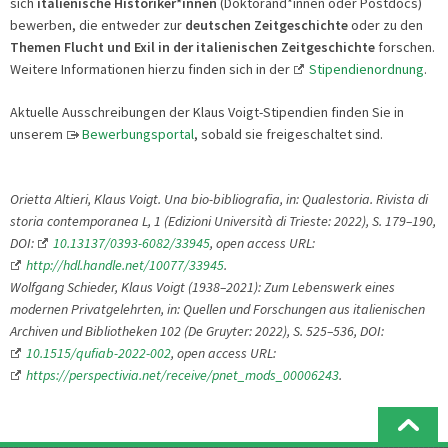
sich
italienische Historiker*innen
(Doktorand*innen oder Postdocs)
bewerben, die entweder zur
deutschen Zeitgeschichte
oder zu den
Themen Flucht und Exil in der italienischen Zeitgeschichte
forschen.
Weitere Informationen hierzu finden sich in der
Stipendienordnung
.
Aktuelle Ausschreibungen der Klaus Voigt-Stipendien finden Sie in
unserem
Bewerbungsportal
, sobald sie freigeschaltet sind.
Orietta Altieri, Klaus Voigt. Una bio-bibliografia, in: Qualestoria. Rivista di
storia contemporanea L, 1 (Edizioni Università di Trieste: 2022), S. 179
–
190,
DOI:
10.13137/0393-6082/33945
,
open access URL:
http://hdl.handle.net/10077/33945
.
Wolfgang Schieder, Klaus Voigt (1938–2021): Zum Lebenswerk eines
modernen Privatgelehrten, in: Quellen und Forschungen aus italienischen
Archiven und Bibliotheken 102 (De Gruyter: 2022), S. 525–536, DOI:
10.1515/qufiab-2022-002
, open access URL:
https://perspectivia.net/receive/pnet_mods_00006243
.