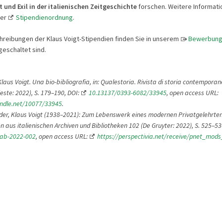
und Exil in der italienischen Zeitgeschichte
forschen. Weitere Informati
der
Stipendienordnung
.
hreibungen der Klaus Voigt-Stipendien finden Sie in unserem
Bewerbung
geschaltet sind.
 Klaus Voigt. Una bio-bibliografia, in: Qualestoria. Rivista di storia contemporane
ieste: 2022), S. 179
–
190, DOI:
10.13137/0393-6082/33945
,
open access URL:
andle.net/10077/33945
.
er, Klaus Voigt (1938–2021): Zum Lebenswerk eines modernen Privatgelehrten,
 aus italienischen Archiven und Bibliotheken 102 (De Gruyter: 2022), S. 525–53
iab-2022-002
, open access URL:
https://perspectivia.net/receive/pnet_mod