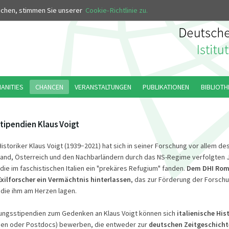
MUS
uchen, stimmen Sie unserer
Cookie-Richtlinie zu.
MANITIES
CHANCEN
VERANSTALTUNGEN
PUBLIKATIONEN
BIBLIOTH
tipendien Klaus Voigt
istoriker Klaus Voigt (1939−2021) hat sich in seiner Forschung vor allem de
land, Österreich und den Nachbarländern durch das NS-Regime verfolgten 
e im faschistischen Italien ein "prekäres Refugium" fanden.
Dem DHI Rom 
xilforscher ein Vermächtnis hinterlassen
, das zur Förderung der Forsc
, die ihm am Herzen lagen.
hungsstipendien zum Gedenken an Klaus Voigt können sich
italienische His
nen oder Postdocs) bewerben, die entweder zur
deutschen Zeitgeschicht