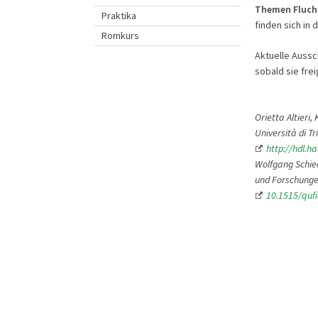
Themen Flucht 
Praktika
finden sich in 
Romkurs
Aktuelle Aussc
sobald sie frei
Orietta Altieri,
Università di Tr
http://hdl.h
Wolfgang Schied
und Forschungen
10.1515/quf