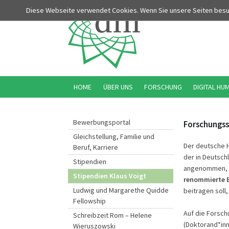
Diese Webseite verwendet Cookies. Wenn Sie unsere Seiten bes
HOME
ÜBER UNS
FORSCHUNG
DIGITAL HU
Bewerbungsportal
Forschungss
Gleichstellung, Familie und
Der deutsche H
Beruf, Karriere
der in Deutsch
Stipendien
angenommen, di
Stipendien Klaus Voigt
renommierte E
Ludwig und Margarethe Quidde
beitragen soll
Fellowship
Auf die Forsc
Schreibzeit Rom – Helene
(Doktorand*in
Wieruszowski