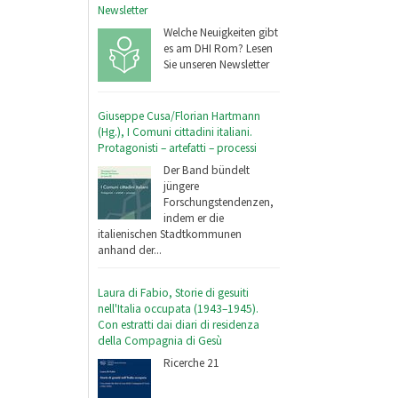
Newsletter
Welche Neuigkeiten gibt
es am DHI Rom? Lesen
Sie unseren Newsletter
Giuseppe Cusa/Florian Hartmann
(Hg.), I Comuni cittadini italiani.
Protagonisti – artefatti – processi
Der Band bündelt
jüngere
Forschungstendenzen,
indem er die
italienischen Stadtkommunen
anhand der...
Laura di Fabio, Storie di gesuiti
nell'Italia occupata (1943–1945).
Con estratti dai diari di residenza
della Compagnia di Gesù
Ricerche 21