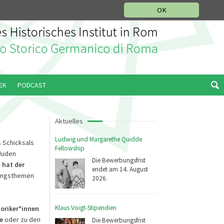
IKGESCHICHTLICHE ABTEILUNG
ITALIANO
ENGLISH
OK
EK
PODCAST
Aktuelles
Ludwig und Margarethe Quidde
s Schicksals
Fellowship
Juden
Die Bewerbungsfrist
hat der
endet am 14. August
hungsthemen
2026.
Klaus Voigt-Stipendien
toriker*innen
e
oder zu den
Die Bewerbungsfrist