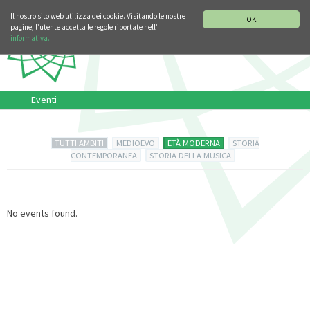
SEZIONE STORIA DELLA MUSICA
DEUTSCH
ENGLISH
Il nostro sito web utilizza dei cookie. Visitando le nostre
OK
pagine, l’utente accetta le regole riportate nell’
informativa.
Eventi
TUTTI AMBITI
MEDIOEVO
ETÀ MODERNA
STORIA
CONTEMPORANEA
STORIA DELLA MUSICA
No events found.