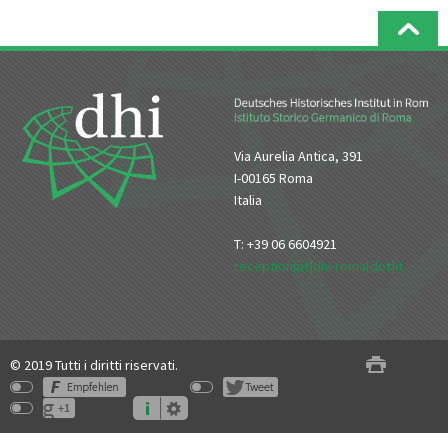
Via Aurelia Antica, 391
I-00165 Roma
Italia
T: +39 06 6604921
reception[at]dhi-roma[dot]it
© 2019 Tutti i diritti riservati.