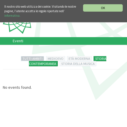
SEZIONE STORIA DELLA MUSICA
DEUTSCH
ENGLISH
Il nostro sito web utilizza dei cookie. Visitando le nostre
OK
pagine, l’utente accetta le regole riportate nell’
informativa.
Eventi
TUTTI AMBITI
MEDIOEVO
ETÀ MODERNA
STORIA
CONTEMPORANEA
STORIA DELLA MUSICA
No events found.