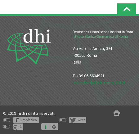
Via Aurelia Antica, 391
I-00165 Roma
Italia
T: +39 06 6604921
reception[at]dhi-roma[dot]it
© 2019 Tutti i diritti riservati.