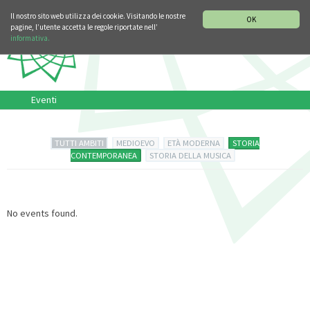
SEZIONE STORIA DELLA MUSICA
DEUTSCH
ENGLISH
Il nostro sito web utilizza dei cookie. Visitando le nostre
OK
pagine, l’utente accetta le regole riportate nell’
informativa.
Eventi
TUTTI AMBITI
MEDIOEVO
ETÀ MODERNA
STORIA
CONTEMPORANEA
STORIA DELLA MUSICA
No events found.