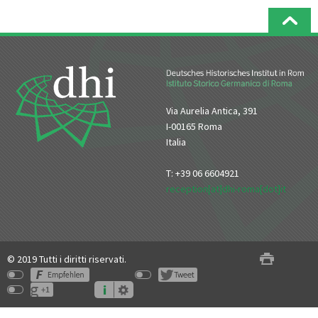
Via Aurelia Antica, 391
I-00165 Roma
Italia
T: +39 06 6604921
reception[at]dhi-roma[dot]it
© 2019 Tutti i diritti riservati.