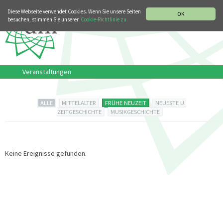
MUSIKGESCHICHTLICHE ABTEILUNG
ITALIANO
ENGLISH
Diese Webseite verwendet Cookies. Wenn Sie unsere Seiten
OK
besuchen, stimmen Sie unserer
Cookie-Richtlinie zu.
Veranstaltungen
ALLE
MITTELALTER
FRÜHE NEUZEIT
NEUESTE U.
ZEITGESCHICHTE
MUSIKGESCHICHTE
Keine Ereignisse gefunden.