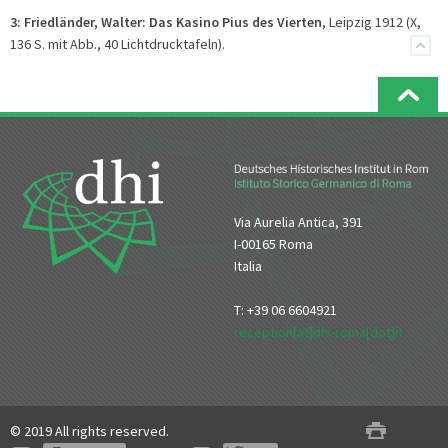
3:
Friedländer, Walter: Das Kasino Pius des Vierten
, Leipzig 1912 (X,
136 S. mit Abb., 40 Lichtdrucktafeln).
Via Aurelia Antica, 391
I-00165 Roma
Italia
T: +39 06 6604921
reception[at]dhi-roma[dot]it
© 2019 All rights reserved.