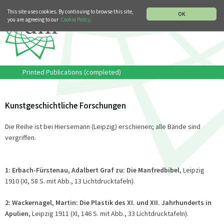
MUSIC HISTORY DEPARTMENT
DEUTSCH
ITALIANO
This site uses cookies. By continuing to browse this site,
OK
you are agreeing to our
Cookie Policy.
Printed Publications (completed)
Kunstgeschichtliche Forschungen
Die Reihe ist bei Hiersemann (Leipzig) erschienen; alle Bände sind
vergriffen.
1:
Erbach-Fürstenau, Adalbert Graf zu: Die Manfredbibel
, Leipzig
1910 (XI, 58 S. mit Abb., 13 Lichtdrucktafeln).
2:
Wackernagel, Martin: Die Plastik des XI. und XII. Jahrhunderts in
Apulien
, Leipzig 1911 (XI, 146 S. mit Abb., 33 Lichtdrucktafeln).