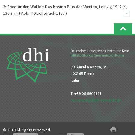
3:
Friedländer, Walter: Das Kasino Pius des Vierten
, Leipzig 1912 (X,
136 S. mit Abb., 40 Lichtdrucktafeln).
Via Aurelia Antica, 391
I-00165 Roma
Italia
T: +39 06 6604921
reception[at]dhi-roma[dot]it
© 2019 All rights reserved.