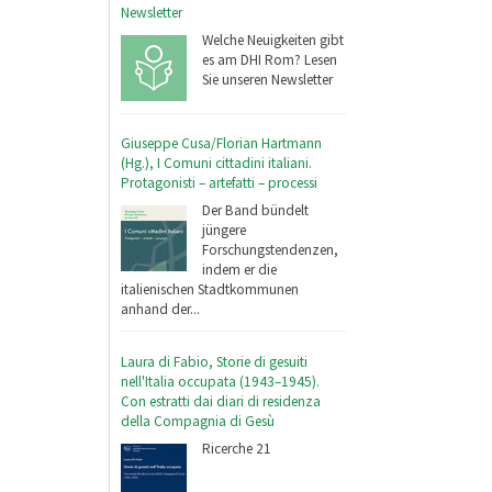
Newsletter
Welche Neuigkeiten gibt
es am DHI Rom? Lesen
Sie unseren Newsletter
Giuseppe Cusa/Florian Hartmann
(Hg.), I Comuni cittadini italiani.
Protagonisti – artefatti – processi
Der Band bündelt
jüngere
Forschungstendenzen,
indem er die
italienischen Stadtkommunen
anhand der...
Laura di Fabio, Storie di gesuiti
nell'Italia occupata (1943–1945).
Con estratti dai diari di residenza
della Compagnia di Gesù
Ricerche 21