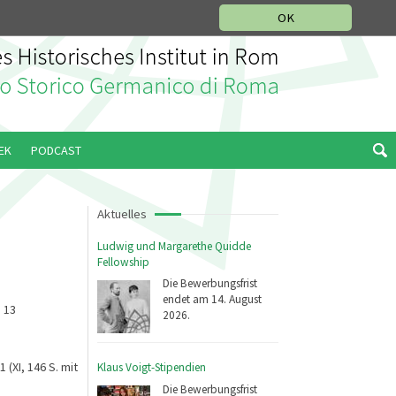
MUSIKGESCHICHTLICHE ABTEILUNG
ITALIANO
OK
EK
PODCAST
Aktuelles
Ludwig und Margarethe Quidde
Fellowship
Die Bewerbungsfrist
endet am 14. August
, 13
2026.
1 (XI, 146 S. mit
Klaus Voigt-Stipendien
Die Bewerbungsfrist