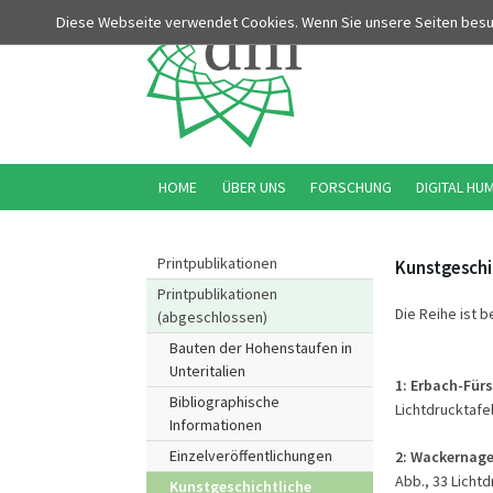
Diese Webseite verwendet Cookies. Wenn Sie unsere Seiten bes
HOME
ÜBER UNS
FORSCHUNG
DIGITAL HU
Printpublikationen
Kunstgeschi
Printpublikationen
Die Reihe ist b
(abgeschlossen)
Bauten der Hohenstaufen in
Unteritalien
1:
Erbach-Fürs
Bibliographische
Lichtdrucktafel
Informationen
Einzelveröffentlichungen
2:
Wackernagel,
Abb., 33 Lichtd
Kunstgeschichtliche