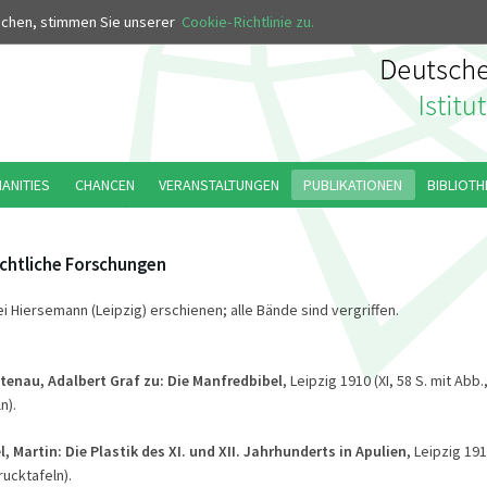
uchen, stimmen Sie unserer
Cookie-Richtlinie zu.
MANITIES
CHANCEN
VERANSTALTUNGEN
PUBLIKATIONEN
BIBLIOTH
chtliche Forschungen
ei Hiersemann (Leipzig) erschienen; alle Bände sind vergriffen.
tenau, Adalbert Graf zu: Die Manfredbibel
, Leipzig 1910 (XI, 58 S. mit Abb.
n).
 Martin: Die Plastik des XI. und XII. Jahrhunderts in Apulien
, Leipzig 191
rucktafeln).