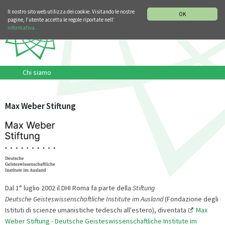
SEZIONE STORIA DELLA MUSICA
DEUTSCH
ENGLISH
Il nostro sito web utilizza dei cookie. Visitando le nostre
OK
pagine, l’utente accetta le regole riportate nell’
informativa.
Chi siamo
Max Weber Stiftung
Dal 1° luglio 2002 il DHI Roma fa parte della
Stiftung
Deutsche Geisteswissenschaftliche Institute im Ausland
(Fondazione degli
Istituti di scienze umanistiche tedeschi all'estero), diventata
Max
Weber Stiftung - Deutsche Geisteswissenschaftliche Institute im