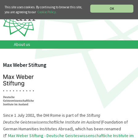
MUSIC HISTORY DEPARTMENT
DEUTSCH
ITALIANO
This site uses cookies. By continuing to browse this site,
OK
you are agreeing to our
Cookie Policy.
About us
Max Weber Stiftung
Since 1 July 2002, the DHI Rome is part of the
Stiftung
Deutsche Geisteswissenschaftliche Institute im Ausland
(Foundation of
German Humanities Institutes Abroad), which has been renamed
Max Weber Stiftung - Deutsche Geisteswissenschaftliche Institute im